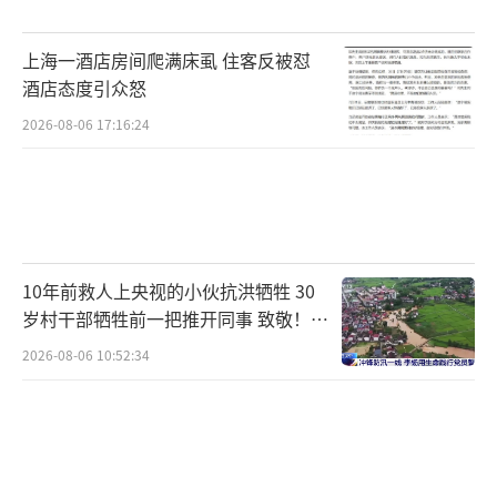
再到最终收缩、拆分的全过程。她指出，钉钉
团队存在一味向上迎合、恶性内卷蔓延、决策
上海一酒店房间爬满床虱 住客反被怼
被领导个人意志左右、无意义加班等问题。该
酒店态度引众怒
项目最终因定位迷失、底层基因冲突、设计逻
2026-08-06 17:16:24
辑脱节、组织内部高压管理等多重矛盾而走向
收缩，资源全面迁移至悟空Agent。
6月8日，钉钉副总裁、AI表格负责人马锐
拉在个人公众号发布了《置身钉外》一文，分
10年前救人上央视的小伙抗洪牺牲 30
享了他读完《置身钉内》后的所思所感。他表
岁村干部牺牲前一把推开同事 致敬！送
别！
示，看完全文后久久不能平静，心疼那些在钉
2026-08-06 10:52:34
钉认真想过、做过、挣扎过的同事。他还透
露，自己已于5月15日正式离职，结束了三年的
阿里生涯。
（责任编辑：zx0001）