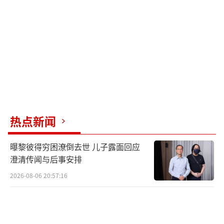
为什么被默许这么久？还有人担心，批评完是
否会不了了之，连象征性的处罚都没有？
上周，阿里内网上一篇长达7.5万字的文章
《置身钉内》引发了广泛讨论。作者是钉钉“O
NE”项目的核心产品经理滕雅辛（花名“幽
素”）。钉钉网站介绍，钉钉ONE是一个全面
的企业级数字化操作系统，包含统一智能工作
热点新闻
台、AI智能体以及无缝协作网络。该项目旨在
重新组织散落在消息、会议、审批等中的工
曝黎彼得穷困潦倒去世 儿子露面回应
作，让用户每天打开钉钉就能看到最重要的事
澄清传闻与后事安排
情，实现从“人找事”到“事找人”。
2026-08-06 20:57:16
“幽素”在这篇文章中按时间线复盘了“O
NE”这款AI产品从立项、冲高至300万日活，