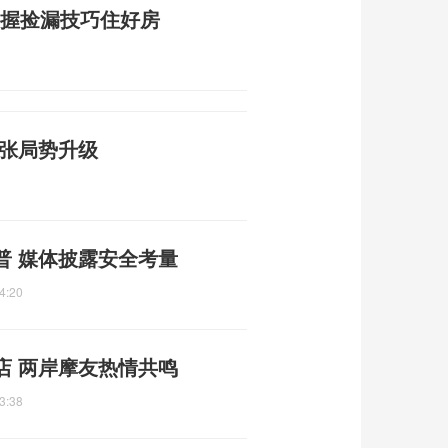
掌握捡漏技巧住好房
3
紧张局势升级
普 媒体披露安全考量
4:20
店 两岸摩友热情共鸣
3:38