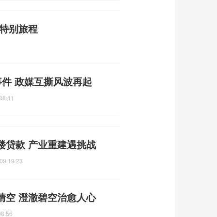
谢特别旅程
事件 政媒互撕风波再起
38:41
楼贷款 产业重建遇挑战
09:19:23
晴空 澄澈碧空治愈人心
08:56