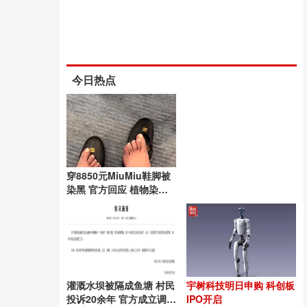
今日热点
穿8850元MiuMiu鞋脚被
染黑 官方回应 植物染色
工艺所致
灌溉水坝被隔成鱼塘 村民
宇树科技明日申购 科创板
投诉20余年 官方成立调查
IPO开启