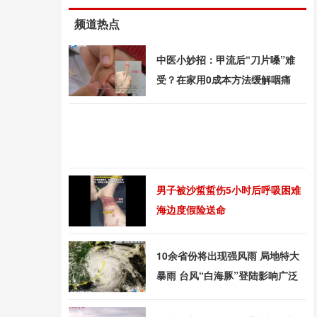
频道热点
中医小妙招：甲流后“刀片嗓”难
受？在家用0成本方法缓解咽痛
男子被沙蜇蜇伤5小时后呼吸困难
海边度假险送命
10余省份将出现强风雨 局地特大
暴雨 台风“白海豚”登陆影响广泛