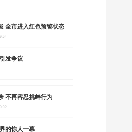
级 全市进入红色预警状态
9:54
宪引发争议
涉 不再容忍挑衅行为
0:02
然界的惊人一幕