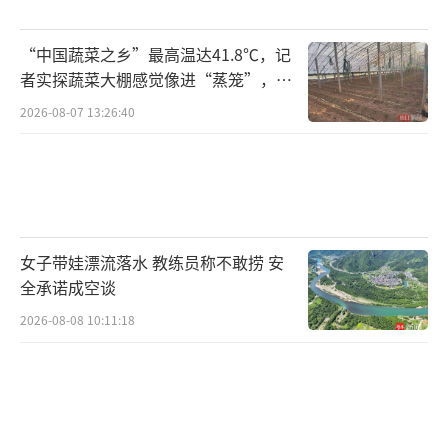
另一处位于水深5610米的鲸落体长约5米，经判
“中国蔬菜之乡”最高温达41.8℃，记
定残骸属于南极小须鲸，为本次发现中最大的
者实探蔬菜大棚感觉像进“蒸笼”，有
一处鲸落。
村民称只能凌晨两点起来干活
2026-08-07 13:26:40
此次发现的鲸落群落中的许多生物是新发
现的物种，研究人员利用样本的DNA数据，能
够将大多数生物鉴定到属或科这一级，只有一
种生物能够被明确鉴定到物种层级，即一种名
女子带娃漂流落水 教练员称不敢捞 安
为 Abyssogena southwardae的蛤蜊。另外，
全承诺成空谈
此次发现鲸鱼化石属于五种喙鲸和两种须鲸
2026-08-08 10:11:18
（弓头鲸和座头鲸），既有现存鲸类，也有已
灭绝的鲸类，最古老的一块鲸鱼化石属于一种
已灭绝的喙鲸，其历史可追溯至约530万年前的
上新世早期。另一块化石则是一个新物种，新