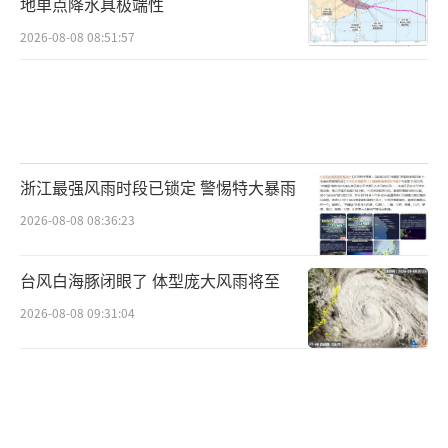
地单点降水具极端性
就十分罕见，因此在同一地点发现如此多的喙
2026-08-08 08:51:57
鲸遗骸非常难得。戈弗雷表示，这些动物之所
以能更好地保存下来，可能是因为它们的吻部
骨骼非常坚固，其骨密度和矿物质含量在现存
脊椎动物中名列前茅。这意味着它们可以在很
深的海底持续存在足够长的时间，而不会被溶
浙江最强风雨时段已锁定 警惕特大暴雨
解或被食骨蠕虫吞噬，然后它们会被铁锰氧化
2026-08-08 08:36:23
物包裹，凝固并将骨头包裹在一种天然的石棺
中。
（责任编辑：zx0001）
台风白海豚闭眼了 体型庞大风雨将至
2026-08-08 09:31:04