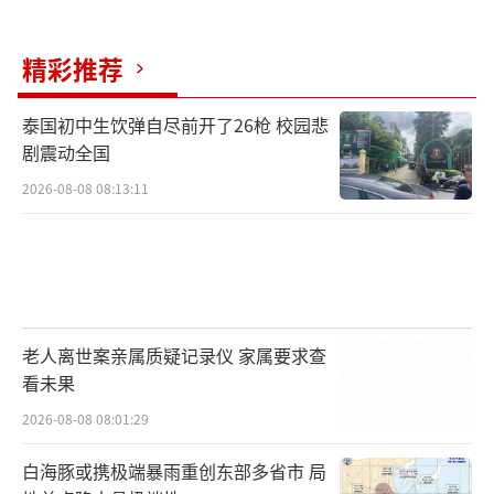
中文学名为蒂阿曼蒂那翼喙鲸。
精彩推荐
大部分鲸鱼化石存留有骨质的喙部（即上
颌），这些化石主要来自两个物种：安氏中喙
泰国初中生饮弹自尽前开了26枪 校园悲
鲸和剑吻鲸。这两个物种如今仍然栖息在印度
剧震动全国
洋，但团队发现的这些化石距今可能已有100万
2026-08-08 08:13:11
年。锶同位素定年数据显示，这些鲸类化石最
早可追溯至530万年前，表明迪亚曼蒂纳深渊数
百万年以来持续存在鲸落事件。
华盛顿特区史密森国家自然历史博物馆的
老人离世案亲属质疑记录仪 家属要求查
化石海洋哺乳动物馆长尼克·皮恩森表示，这
看未果
一发现最让人惊叹的一点是，已灭绝物种与现
2026-08-08 08:01:29
存物种的化石遗骸重叠在一起，展示了喙鲸在
白海豚或携极端暴雨重创东部多省市 局
地质时间尺度上的不同生态。另外，喙鲸本身