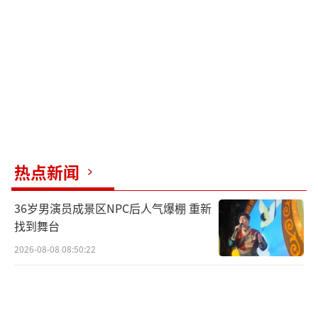
一般而言，海底的古代遗骸会被侵蚀岩石
产生的沉积物覆盖，因此很难发现遗骸化石。
但迪亚曼蒂纳带附近的沉积速率极低，每千年
仅0.05厘米至0.55厘米。这意味着在这一地区
平坦的底部区域，骨骼遗骸可能暴露数十万
年，而在斜坡或隆起区域，则可能暴露数百万
年。
热点新闻
研究团队发现了大量鱿鱼和鱼类，表明该
区域是喙鲸理想的深海觅食地。这可能意味着
36岁男演员成景区NPC后人气爆棚 重新
该区域有大量喙鲸在此生活和死亡，尽管喙鲸
找到舞台
死后，其尸体腐烂会产生气体膨胀，并在水面
2026-08-08 08:50:22
漂浮很远的距离后最终沉入海底。在发现的鲸
落中，一处包含三枚喙鲸椎骨的鲸落位于水深6
789米处，是目前已知全球最深鲸落生态系统；