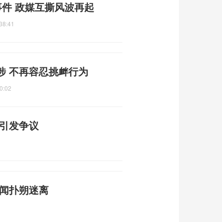
事件 政媒互撕风波再起
38:41
涉 不再容忍挑衅行为
0:02
宪引发争议
传闻扑朔迷离