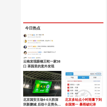
今日热点
云南发现眼镜王蛇一家38
口 茶园里的意外发现
北京国安主场4-0大胜深
北京多站点小时雨量下到
圳新鹏城 后劲十足势头良
全国第一 暴雨破纪录