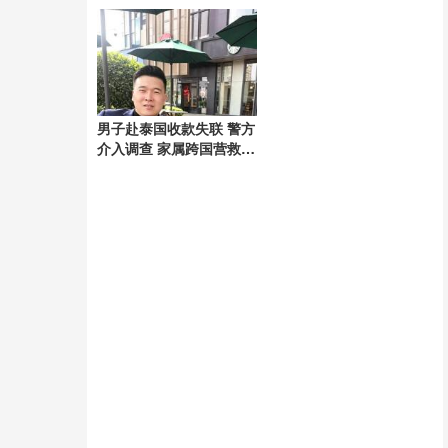
好
男子赴泰国收款失联 警方
介入调查 家属跨国营救54
天