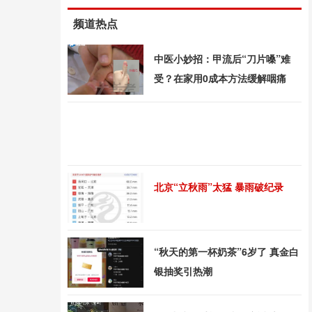
频道热点
中医小妙招：甲流后“刀片嗓”难
受？在家用0成本方法缓解咽痛
北京“立秋雨”太猛 暴雨破纪录
“秋天的第一杯奶茶”6岁了 真金白
银抽奖引热潮