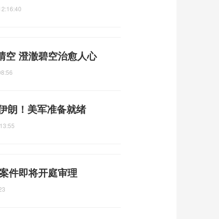
12:16:40
晴空 澄澈碧空治愈人心
08:56
准伊朗！美军准备就绪
13:55
 案件即将开庭审理
23