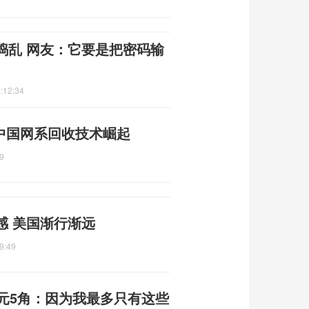
捣乱 网友：它要是把密码输
:12:34
 中国网系回收技术崛起
9
感 美国渐行渐远
9:49
元5角：因为我最多只有这些