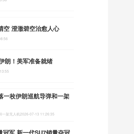
晴空 澄澈碧空治愈人心
08:56
准伊朗！美军准备就绪
13:55
落一枚伊朗巡航导弹和一架
和一架无人机
2026-07-13 11:26:35
量冠军 新一代SU7销量夺冠