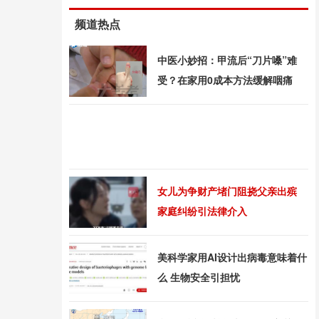
频道热点
中医小妙招：甲流后“刀片嗓”难
受？在家用0成本方法缓解咽痛
女儿为争财产堵门阻挠父亲出殡
家庭纠纷引法律介入
美科学家用AI设计出病毒意味着什
么 生物安全引担忧