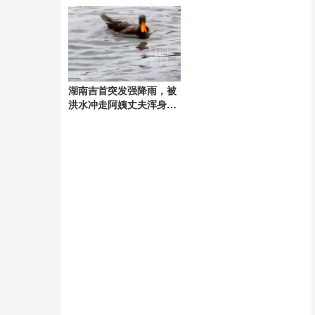
人购买
解暑热
湖南吉首突发强降雨，被
洪水冲走阿姨丈夫浑身颤
抖崩溃