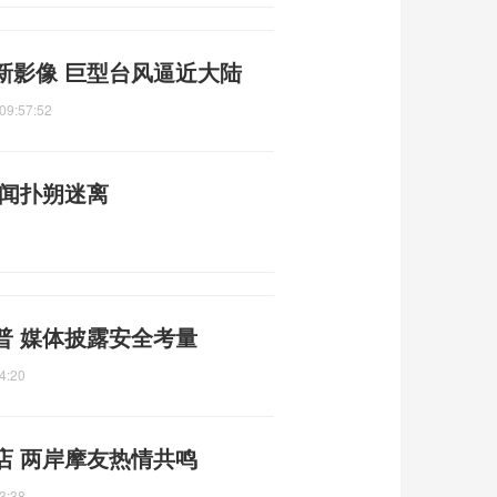
新影像 巨型台风逼近大陆
09:57:52
传闻扑朔迷离
普 媒体披露安全考量
4:20
店 两岸摩友热情共鸣
3:38