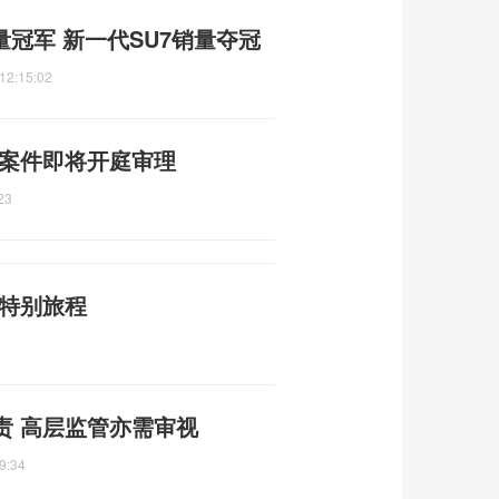
量冠军 新一代SU7销量夺冠
12:15:02
 案件即将开庭审理
23
谢特别旅程
责 高层监管亦需审视
9:34