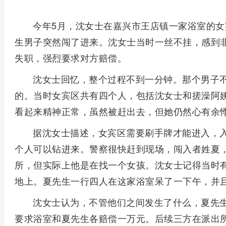
今年5月，沈女士在嘉兴市王店镇一家浴室的
生男子突然闯了进来。沈女士当时一丝不挂，感到
失职，强烈要求对方赔偿。
沈女士回忆，整个过程不到一分钟。那个男子
的。当时女宾区共有四个人，包括沈女士和搓澡阿
看起来精神正常，虽然被赶出去，但她仍然心有余
据沈女士描述，女宾区需要刷手牌才能进入，
个人可以钻进来。警察很快赶到现场，闯入者姓夏，
所，但实际上他是在找一个女孩。沈女士记得当时
地上。夏先生一行四人在这家浴室呆了一下午，并
沈女士认为，不管他们之间发生了什么，夏先
要求浴室和夏先生各赔偿一万元。后续三方在派出