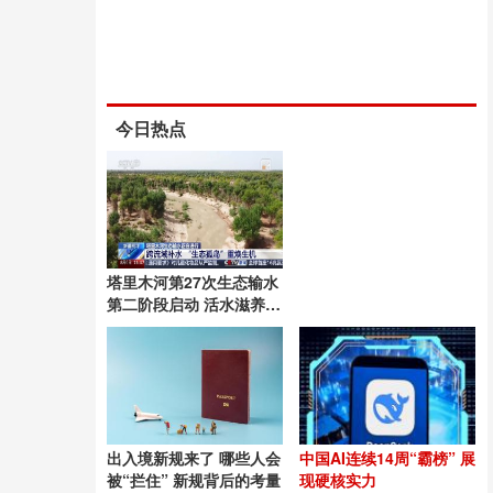
今日热点
塔里木河第27次生态输水
第二阶段启动 活水滋养绿
洲
出入境新规来了 哪些人会
中国AI连续14周“霸榜” 展
被“拦住” 新规背后的考量
现硬核实力