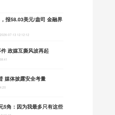
报58.03美元/盎司 金融界
2026-07-13 12:12:12
事件 政媒互撕风波再起
38:41
普 媒体披露安全考量
4:20
元5角：因为我最多只有这些