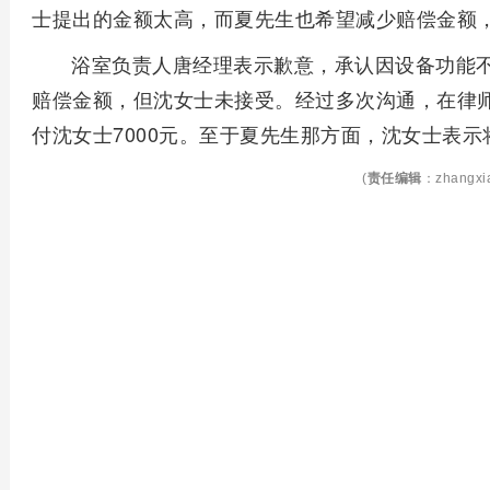
士提出的金额太高，而夏先生也希望减少赔偿金额
浴室负责人唐经理表示歉意，承认因设备功能不
赔偿金额，但沈女士未接受。经过多次沟通，在律
付沈女士7000元。至于夏先生那方面，沈女士表
(
责任编辑
：zhangxi