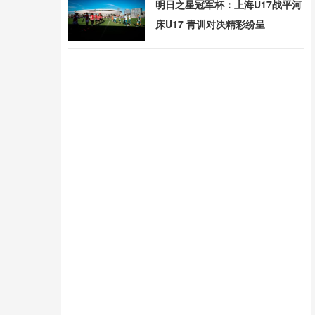
明日之星冠军杯：上海U17战平河
床U17 青训对决精彩纷呈