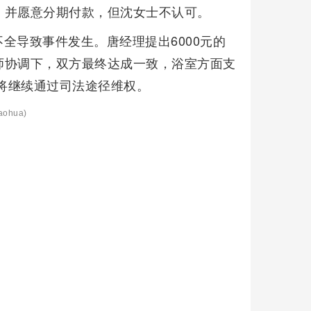
，并愿意分期付款，但沈女士不认可。
全导致事件发生。唐经理提出6000元的
师协调下，双方最终达成一致，浴室方面支
示将继续通过司法途径维权。
aohua)