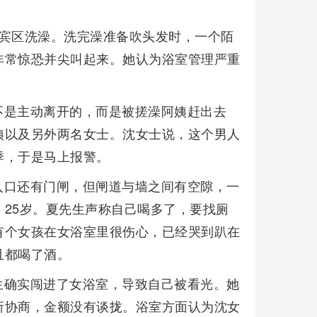
女宾区洗澡。洗完澡准备吹头发时，一个陌
非常惊恐并尖叫起来。她认为浴室管理严重
不是主动离开的，而是被搓澡阿姨赶出去
姨以及另外两名女士。沈女士说，这个男人
悸，于是马上报警。
入口还有门闸，但闸道与墙之间有空隙，一
25岁。夏先生声称自己喝多了，要找厕
有个女孩在女浴室里很伤心，已经哭到趴在
且都喝了酒。
生确实闯进了女浴室，导致自己被看光。她
所协商，金额没有谈拢。浴室方面认为沈女