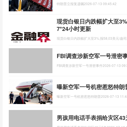
特朗普立报复遗嘱
2026-07-13 09:45:42
现货白银日内跌幅扩大至3%，
7*24小时更新
现货白银日内跌幅扩大至3%,报58,03美元/盎司
FBI调查涉新空军一号泄密
FBI调查涉新空军一号泄密事件
2026-07-13 09:
曝新空军一号机密惹怒特朗
曝新空军一号机密惹怒特朗普
2026-07-13 11:4
男孩用电话手表捐给灾区43