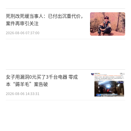
儿子捐髓救母，进行了骨髓移植治疗。然而，
死刑改死缓当事人：已付出沉重代价，
骨髓移植大约一周以后，出现了排异反应和感
案件再审引关注
染。贾长龙说，骨髓移植和后续维持治疗花了4
2026-08-06 07:37:00
0多万元，“即便只有一线希望，我们也想坚
持，一直到坚持到了昨天早上。我们已经尽了
最大的努力，但是没有办法，人还是没有
了。”
女子用漏洞0元买了3千台电器 零成
本“薅羊毛”案告破
“妻子生病以来，得到了许多好心人的帮
2026-08-06 14:33:31
助，有人甚至没有留下联系方式。我会把收到
的捐赠统计出来，努力报答他们。还要把爱心
传递下去，尽力回馈社会。”贾长龙说，妻子
不想让儿子见到自己离开人世前最后的样子。