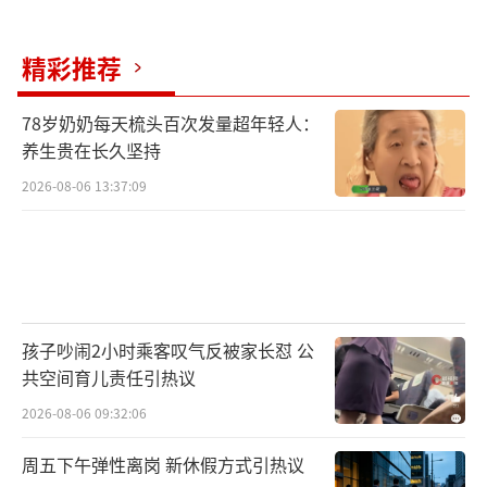
弥留之际，只和孩子打了个电话，听他喊了两
声“妈妈”。贾长龙忍不住哽咽道：“妻子的
精彩推荐
遗愿是，希望我带着孩子好好生活。还有，虽
78岁奶奶每天梳头百次发量超年轻人：
然她已经不在了，她的父母仍然是我的父母，
养生贵在长久坚持
我会好好照顾他们。”
（责任编辑：zx0002）
2026-08-06 13:37:09
孩子吵闹2小时乘客叹气反被家长怼 公
共空间育儿责任引热议
2026-08-06 09:32:06
周五下午弹性离岗 新休假方式引热议