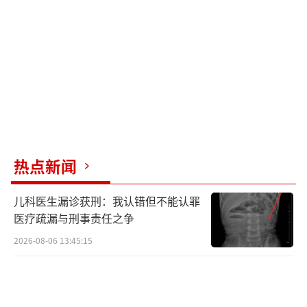
不过，后来因为妻子病情恶化，贾长龙需
要长期在医院照顾妻子，没有精力出售红薯，
于是联系到房先生，表示不用再捐赠。经过统
计，他前后大约卖了红薯5万斤。
2026年6月11日凌晨，贾长龙发布讣告：
热点新闻
妻子李女士于10日上午在家中去世，并向一直
以来给予帮助的好心人表达感激。
儿科医生漏诊获刑：我认错但不能认罪
医疗疏漏与刑事责任之争
2026-08-06 13:45:15
11日上午，贾长龙告诉记者，他和妻子是
初中同学，相识已有20多年。今年，他带着妻
子前往天津一家医院治疗，50多天前，两人的