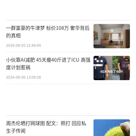
一群富豪的牛津梦 标价108万 奢华背后
的真相
2026-08-05 22:46:49
小伙靠AI减肥 45天瘦40斤进了ICU 高强
度计划惹祸
2026-08-06 13:09:38
周杰伦晒打网球图 配文：照打 回应私
生子传闻