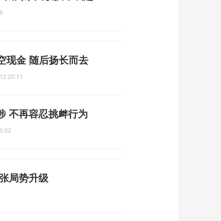
9
空现金 随后扬长而去
12:20:11
涉 不再容忍挑衅行为
0:02
紧张局势升级