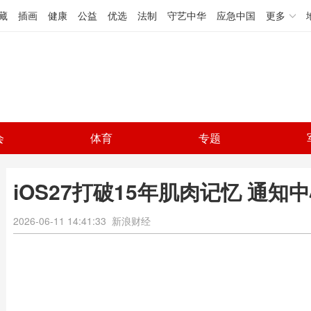
藏
插画
健康
公益
优选
法制
守艺中华
应急中国
更多
会
体育
专题
iOS27打破15年肌肉记忆 通知
2026-06-11 14:41:33
新浪财经