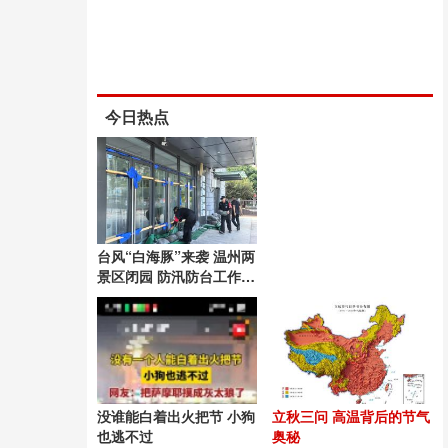
今日热点
台风“白海豚”来袭 温州两
景区闭园 防汛防台工作有
序推进
没谁能白着出火把节 小狗
立秋三问 高温背后的节气
也逃不过
奥秘