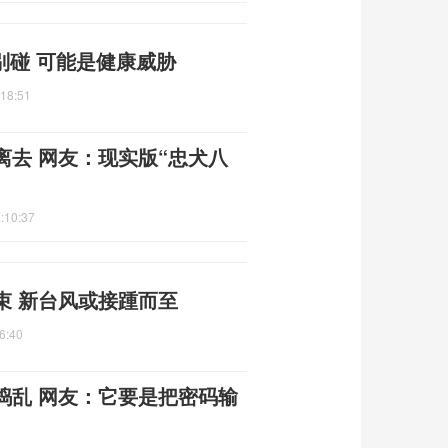
别碰 可能是健康威胁
:18:51
去 网友：现实版“忠犬八
:10:37
束 新台风或接踵而至
6:40
捣乱 网友：它要是把密码输