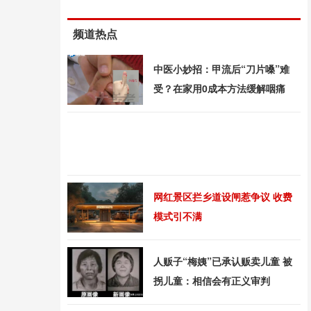
频道热点
中医小妙招：甲流后“刀片嗓”难
受？在家用0成本方法缓解咽痛
网红景区拦乡道设闸惹争议 收费
模式引不满
人贩子“梅姨”已承认贩卖儿童 被
拐儿童：相信会有正义审判