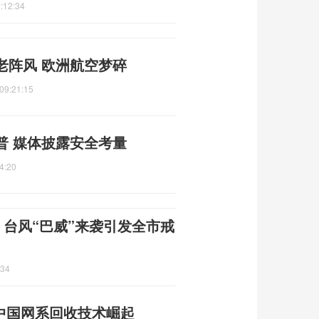
:12:34
老阵风 欧洲航空梦碎
09:21:15
普 媒体披露安全考量
4:20
 台风“巴威”来袭引发全市戒
:34
 中国网系回收技术崛起