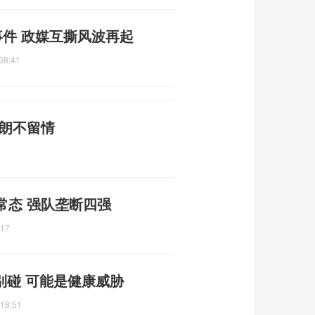
事件 政媒互撕风波再起
38:41
伊朗不留情
常态 强队垄断四强
:17
别碰 可能是健康威胁
:18:51