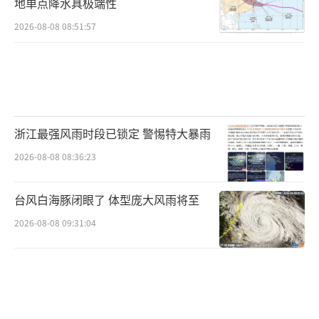
地单点降水具极端性
郎”。后出演《一米阳光》《女才男貌》《暗
2026-08-08 08:51:57
算》《木府风云》等剧。
（责任编辑：zx0002）
浙江最强风雨时段已锁定 警惕特大暴雨
2026-08-08 08:36:23
台风白海豚闭眼了 体型庞大风雨将至
2026-08-08 09:31:04