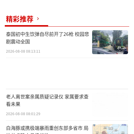
这种极端的做法永久损伤了她的代谢功
精彩推荐
能，中年后遇上焦虑症药物的二次冲击，体重
彻底失控。
泰国初中生饮弹自尽前开了26枪 校园悲
剧震动全国
2026-08-08 08:13:11
于娜的社交媒体最后一次更新照片是在201
6年，她分享4张照片并称“喜欢不同风格的自
己，喜欢充实的生活”。
于娜，1981年6月6日生于贵州贵阳，中国
老人离世案亲属质疑记录仪 家属要求查
内地女模特、演员。2000年获新丝路中国模特
看未果
大赛冠军及世界超模大赛“最佳亚洲形象
2026-08-08 08:01:29
奖”。2002年因主演海岩剧《拿什么拯救你，
白海豚或携极端暴雨重创东部多省市 局
我的爱人》中的罗晶晶走红，成为初代“岩女