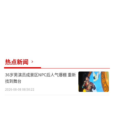
2026年5月，退圈十年的于娜突然回归公众
视野。
提起《拿什么拯救你，我的爱人》，想必
很多人都会想起罗晶晶这个角色，当年的于娜
凭借这个角色一战成名，成为无数人的童年女
神，更是内娱早期“清冷系美人”的代名词。
热点新闻
于娜表示，参加节目的初衷就是减肥，坦
言因焦虑症长期服药加上情绪性暴食，最胖的
36岁男演员成景区NPC后人气爆棚 重新
时候达到了230斤，曾经的衣服如今都穿不进
找到舞台
去。
2026-08-08 08:50:22
首期节目中，演员罗海琼时隔多年再见老
友，看到发胖的于娜时震惊落泪，追问“到底