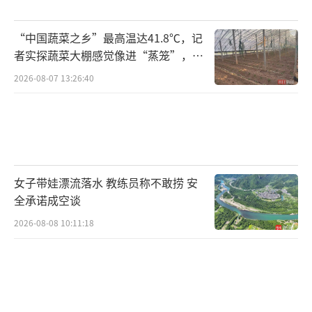
发生了什么”，直言变化好大。
“中国蔬菜之乡”最高温达41.8℃，记
原来，于娜淡出演艺圈的这些年，一直在
者实探蔬菜大棚感觉像进“蒸笼”，有
与焦虑症作斗争。长期服用精神类药物的副作
村民称只能凌晨两点起来干活
2026-08-07 13:26:40
用导致代谢紊乱，体重从108斤一路失控到230
斤。
医生曾因肝功能受损风险要求她停药，但
女子带娃漂流落水 教练员称不敢捞 安
停药后又进一步加剧了体重失控。
全承诺成空谈
2026-08-08 10:11:18
而这一切的根源，要追溯到她的模特时
期。为了维持T台上的"纸片人"身材，她曾连续
三四年极端节食，每天只吃两餐，一餐仅一个
苹果。