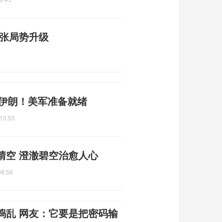
紧张局势升级
准伊朗！美军准备就绪
13:55
晴空 澄澈碧空治愈人心
08:56
捣乱 网友：它要是把密码输