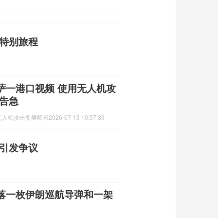
谢特别旅程
萨一港口视频 使用无人机攻
告急
无人机攻击多艘船只
2026-07-13 10:57:39
宪引发争议
落一枚伊朗巡航导弹和一架