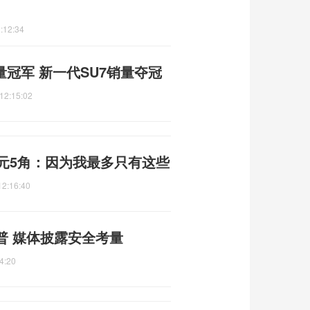
:12:34
量冠军 新一代SU7销量夺冠
12:15:02
元5角：因为我最多只有这些
12:16:40
普 媒体披露安全考量
4:20