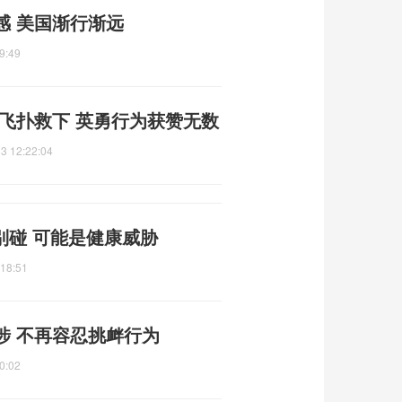
感 美国渐行渐远
9:49
飞扑救下 英勇行为获赞无数
3 12:22:04
别碰 可能是健康威胁
:18:51
涉 不再容忍挑衅行为
0:02