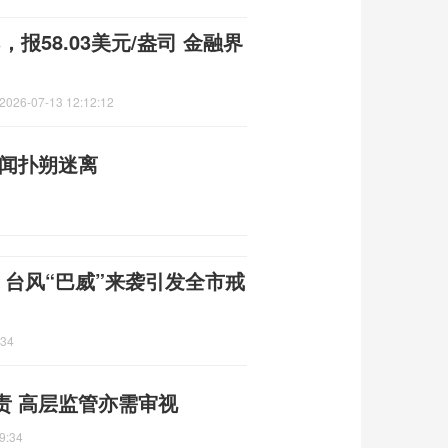
报58.03美元/盎司 金融界
2026-07-13 12:12:12
传闻扑朔迷离
 台风“巴威”来袭引发全市戒
:34
责 高层监管亦需审视
9:34