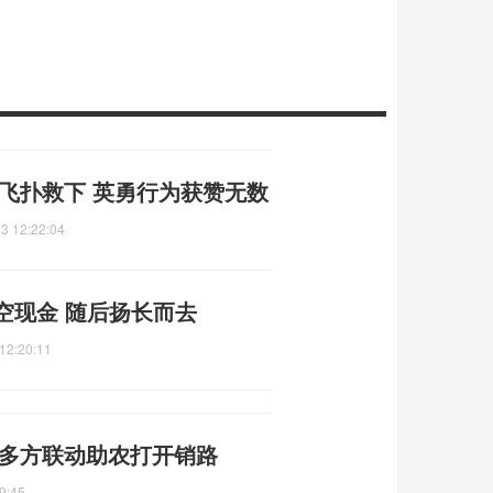
飞扑救下 英勇行为获赞无数
3 12:22:04
空现金 随后扬长而去
12:20:11
 多方联动助农打开销路
9:45