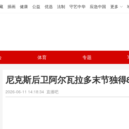
藏
插画
健康
公益
优选
法制
守艺中华
应急中国
更多
会
体育
专题
尼克斯后卫阿尔瓦拉多末节独得8
2026-06-11 14:18:34
直播吧