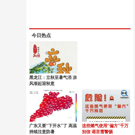
今日热点
黑龙江：立秋至暑气消 凉
风渐起迎秋意
广东又要“下开水”了 高温
这些燃气使用“偏方”千万
持续注意防暑
别信 谣言需警惕