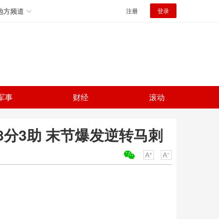
地方频道
注册
登录
军事
财经
滚动
分3助 末节爆发逆转马刺
关键词：