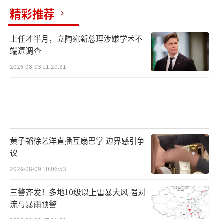
的游客”。
精彩推荐
然而硬件就位的同时，软治理的裂痕却在
上任才半月，立陶宛新总理涉嫌学术不
潜滋暗长。当揭幕战门票被炒至天价，多数收
端遭调查
入微薄的墨西哥家庭只能在狂欢的边缘徘徊。
2026-08-03 11:20:31
总统辛鲍姆试图用行动回应，她放弃了属于自
己的00001号门票，将其赠予一位年轻的女足爱
好者。城市广场上球迷嘉年华的大屏也已架
起，但这些努力仍难以完全弥合那道由高价票
筑起的鸿沟——大部分普通球迷依然被隔绝在看
黄子韬徐艺洋直播互扇巴掌 边界感引争
议
台之外。
2026-08-09 10:06:53
从空中俯瞰，整个墨西哥城在高原落日下
三警齐发！多地10级以上雷暴大风 强对
向远方铺展开来。密集的彩色民居、笔直延伸
流与暴雨预警
的高速公路、远处若隐若现的火山轮廓，还有