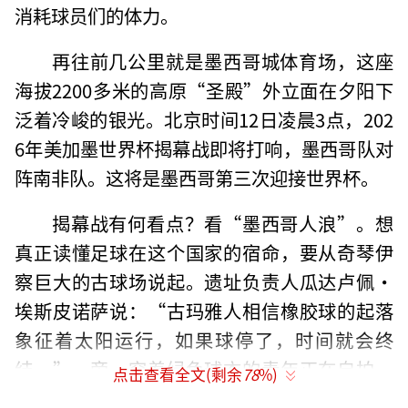
消耗球员们的体力。
再往前几公里就是墨西哥城体育场，这座
海拔2200多米的高原“圣殿”外立面在夕阳下
泛着冷峻的银光。北京时间12日凌晨3点，202
6年美加墨世界杯揭幕战即将打响，墨西哥队对
阵南非队。这将是墨西哥第三次迎接世界杯。
揭幕战有何看点？看“墨西哥人浪”。想
真正读懂足球在这个国家的宿命，要从奇琴伊
察巨大的古球场说起。遗址负责人瓜达卢佩·
埃斯皮诺萨说：“古玛雅人相信橡胶球的起落
象征着太阳运行，如果球停了，时间就会终
结。”一旁，穿着绿色球衣的青年正在自拍，
点击查看全文(剩余
78
%)
古老与现代在这里奇妙重叠。