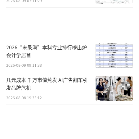
2026-08-09 07:11:29
体育场那如同火山口一般巨大而粗砺的环形结
构，全部交织在一起。这就是真实的墨西哥，
它拥堵、喧闹，面临贫富差距与治安挑战，但
它也热烈、鲜活。时隔四十年后，当它第三次
站上世界足球舞台的中心，人们期待的或许不
2026“未录满”本科专业排行榜出炉
只是胜负本身，还有一次久违的欢呼，一场共
会计学居首
同的记忆，以及一种重新凝聚彼此的可能。
2026-08-09 09:11:38
世界杯大幕开启，让我们共同期待这个属
几元成本 千万市值蒸发 AI广告翻车引
发品牌危机
于足球的夏天。
2026-08-08 19:33:12
（责任编辑：zhangxiaohua）