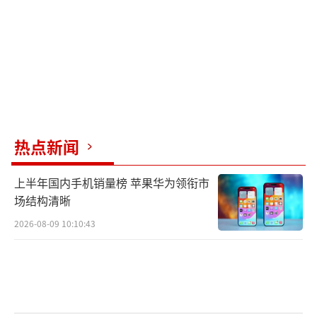
造。1970年贝利在这里加冕，1986年马拉多纳
在这里留下“上帝之手”。作为唯一见证过两
代球王登顶的“圣殿”，这里即将迎来新的传
奇故事。
作为东道主，墨西哥队期待在本届世界杯
改写困扰球队多年的“世界杯八强魔咒”。自1
热点新闻
994年以来，墨西哥队连续七届世界杯止步于16
上半年国内手机销量榜 苹果华为领衔市
强，2022年更是止步小组赛。而墨西哥仅有的
场结构清晰
两次跻身八强恰恰都发生在本土世界杯上。本
2026-08-09 10:10:43
届世界杯，墨西哥队主教练阿吉雷用一句幽默
的当地俚语定下基调：“创造历史的机会，就
贴在胸前。”
轻描淡写的背后是破釜沉舟的决绝。他近