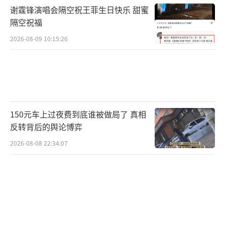
谢霆锋演唱会隔空祝王菲生日快乐 甜蜜
乎偏执地提前集结队伍，哪怕面对本土俱乐部
隔空祝福
的抗议也毫不退让。“5月6日八点前未报到
2026-08-09 10:15:26
者，自动告别世界杯。”这一铁腕政策让队伍
提前进入了大赛节奏，效果如何即将迎来检
验。
比起球场内的胜负，扩军后的世界杯更像
150元车上过夜费到底谁被做局了 真相
是一场对墨西哥城市治理的极限测试。在蒙特
反转背后的舆论博弈
雷体育场所在地瓜达卢佩市警察局的指挥中
2026-08-08 22:34:07
心，上千个监控探头实时闪烁，警局里机器狗
正进行着最后的巡逻测试。无人机与智能系统
织起了一张无形的安全网。市长赫克托·加西
亚信心满满：平整的马路、崭新的信号灯、接
驳的公共交通，“我们已准备好，迎接全世界