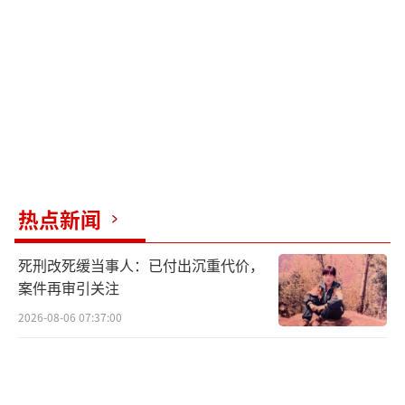
员，再购买书币才能解锁权限。1元人民币可以
兑换100书币，充200元对应20000书币（另赠5
000书币），大约只能看四五部漫画，花费2个
多小时。利用故事性维持注意力，通过章节切
割制造悬念与缺失感，持续刺激感官与好奇
心，最终引导用户从试探性浏览转向重复性充
值，实现非法敛财。
热点新闻
警方认为，该网站背后应有专业团伙操
死刑改死缓当事人：已付出沉重代价，
控，色情漫画的内容在不停地更新，每次收款
案件再审引关注
账户都会不同。警方将相关域名和网址丢到大
2026-08-06 07:37:00
数据平台，发现涉及深圳、东莞、浙江和天津
的网络科技有限公司为该色情网站提供了一些
网络服务。经过进一步分析，警方发现收款账