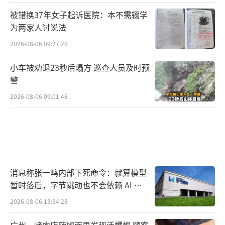
站时，境外上线找到他，声称有一个已经搭建
被错换37年女子起诉医院：本不需辍学
好的网站需要他在国内运维。第一次尝试后，
为两家人讨说法
境外上线给了钟某宏一笔不菲的报酬，自此他
2026-08-06 09:27:26
便越陷越深。除去网站运维外，还参与到了赃
小车被劝退23秒后塌方 巡查人员及时预
款转移中。为了获取更大利益，钟某宏先后找
警
到钟某杰、钟某注册了4家网络科技类公司。
2026-08-06 09:01:48
至此，钟某宏、钟某、钟某杰三个00后成
为涉黄犯罪链条的关键一环。在他们落网后，
另一组侦查员在湖南长沙找到了涉嫌洗钱的唐
某传夫妇。随后民警抓获了唐某传夫妇的上
消息称张一鸣内部下死命令：就算模型
家，也就是唐某传的妻弟李某武。最终，李某
暂时落后，字节跳动也不会依赖 AI 蒸
武交代他是涉案网站境内向境外转移赃款的主
馏技术
2026-08-06 13:34:28
要负责人。为帮姐姐一家增加收入，拉了姐夫
广州一烤肉店辣椒面里发现活蠼螋 顾客