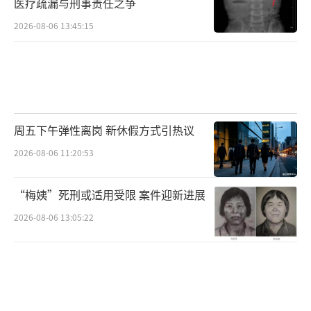
医疗疏漏与刑事责任之争
发现，钟某杰和钟某经手的绝大部分赃款，最
2026-08-06 13:45:15
终转给了同学钟某宏。后者将大部分转移给境
外上线，剩余部分除自留外，以日结形式转给
钟某杰、钟某二人。
钟某宏，2000年出生，广东乐昌人，应该
周五下午弹性离岗 新休假方式引热议
是“羞羞色漫”网站运维团队的主要负责人。
2026-08-06 11:20:53
相关信息显示，他近半年时间在广东韶关某小
区活动。专案组民警立即赶到当地，在钟某宏
“梅姨”死刑或适用受限 案件迎新进展
和钟某的住处找到了运维色情网站的电脑、手
2026-08-06 13:05:22
机，以及接收赃款的多家公司营业执照、公章
等。随后警方在广东惠州某电子厂抓获钟某
杰。
警方查明，起初，钟某宏在浏览国外的网