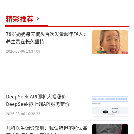
移出境。涉案人员遍布国内多个省市，属于典
型的跨境跨区域新型网络犯罪。
精彩推荐
警方推断，该色情网站在国内必定有一个
78岁奶奶每天梳头百次发量超年轻人：
较为专业的运维团队。通过平台筛查，一个名
养生贵在长久坚持
叫钟某杰的00后男子进入了侦察视线。每次一
2026-08-06 13:37:09
级账户转钱给钟某杰之后，他又把这些钱转到
各种网络服务公司，支付网络维护费用。相关
信息显示，钟某杰不仅个人支付账户涉案，还
在海南和广东注册了两家公司接收赃款。
DeepSeek API即将大幅涨价
很快，民警通过钟某杰发现其发小钟某形
DeepSeek拟上调API服务定价
迹可疑。钟某注册了两家网络科技公司，共收
2026-08-06 10:38:23
取了色情网站的充值费用50万元。本人支付宝
儿科医生漏诊获刑：我认错但不能认罪
共收取一级收款账户28万元。民警进一步梳理