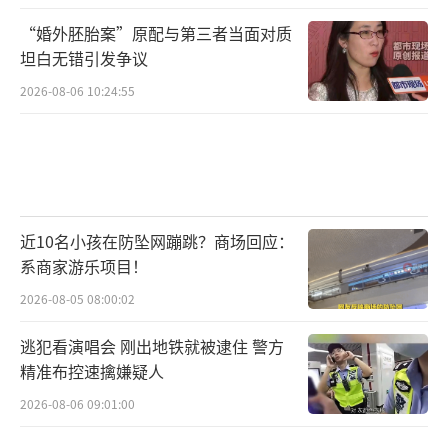
任编辑：zhangxiaohua）
“婚外胚胎案”原配与第三者当面对质
坦白无错引发争议
2026-08-06 10:24:55
近10名小孩在防坠网蹦跳？商场回应：
系商家游乐项目！
2026-08-05 08:00:02
逃犯看演唱会 刚出地铁就被逮住 警方
精准布控速擒嫌疑人
2026-08-06 09:01:00