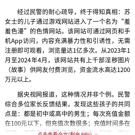
经过民警的耐心疏导，终于得知真相：苏
女士的儿子通过游戏网站进入了一个名为“羞
羞色漫”的色情网站。该网站可通过网页和手
机App访问，内容充满暴力性和引诱性，无需
注册即可观看，浏览量达1亿多次。从2023年1
月至2024年4月，该网站共有上千部淫秽图片
（故事）供网友付费浏览，资金流水高达1200
万元以上。
据央视网报道，这种情况并非个例。民警
综合多位家长反馈结果，发现这些孩子的共同
点是：都是初中或高中的男生；每次充值金额
在100元以下，但充值次数很多；充值时间多在
深夜，甚至有人通宵不间断充值。起初，家长
点击查看全文(剩余
86
%)