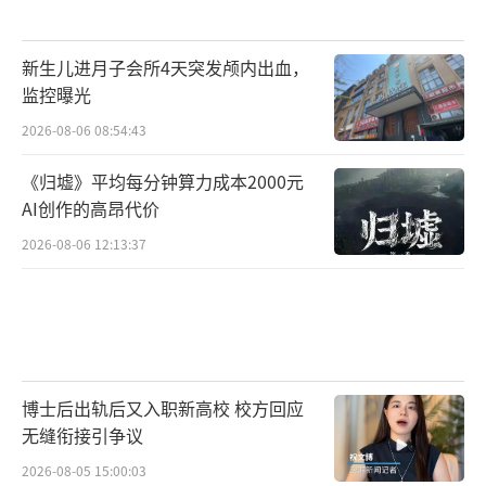
被告人作出一审判决：被告人钟某宏犯传播淫
秽物品牟利罪，判处有期徒刑二年六个月，缓
刑三年，并处罚金人民币十万元；被告人钟某
新生儿进月子会所4天突发颅内出血，
监控曝光
犯传播淫秽物品牟利罪，判处有期徒刑二年，
2026-08-06 08:54:43
缓刑二年六个月，并处罚金人民币四万元；被
告人钟某杰犯传播淫秽物品牟利罪，判处有期
《归墟》平均每分钟算力成本2000元
徒刑一年六个月，缓刑二年，并处罚金人民币
AI创作的高昂代价
三万元；被告人李某武犯帮助信息网络犯罪活
2026-08-06 12:13:37
动罪，判处有期徒刑二年，并处罚金人民币五
万元；被告人唐某传犯帮助信息网络犯罪活动
罪，判处有期徒刑一年三个月，缓刑一年六个
月，并处罚金人民币三万元。
博士后出轨后又入职新高校 校方回应
目前，司法机关正深入调查色情网站的幕
无缝衔接引争议
后金主，并依法推进相关人员的审判工作。
2026-08-05 15:00:03
（责