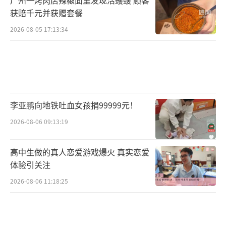
入伙。
获赔千元并获赠套餐
警方查明，李某武和唐某传夫妇名下账户
2026-08-05 17:13:34
共计收受赃款860多万元，李某武非法获利10.9
万元，唐某传非法获利3.4万元。唐某传妻子对
此案并不知情。
据报道，整个案件的嫌疑人共分布在18个
李亚鹏向地铁吐血女孩捐99999元！
省市，共抓获30多人，分为技术人员、运维人
2026-08-06 09:13:19
员、代理，以及资金通道人员。历时数月，雅
安警方成功打掉一条覆盖多省市、跨境操控，
高中生做的真人恋爱游戏爆火 真实恋爱
体验引关注
利用虚拟货币洗钱的新型网络涉黄犯罪产业
2026-08-06 11:18:25
链。
近日，四川省雅安市名山区人民法院对5名