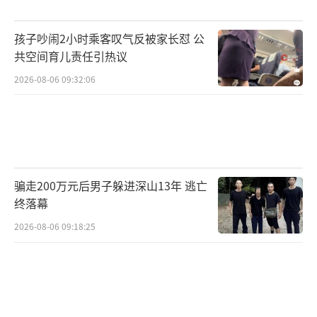
户遍布广东、浙江、天津等地。在1200余万元
赃款中，有700余万元先流入上海某信息科技公
孩子吵闹2小时乘客叹气反被家长怼 公
司，随后全部转入该公司法定代表人唐某传的
共空间育儿责任引热议
账户。
2026-08-06 09:32:06
唐某传及其妻子名下的公司均接收过赃
款。唐某传妻子的一个兄弟也接收了唐某传的
支付宝账户转账，大概160万元的涉案资金。唐
某传的妻弟李某武曾因组织、领导传销活动罪
骗走200万元后男子躲进深山13年 逃亡
被判刑。资金流向显示，唐某传夫妇收钱后，
终落幕
将绝大部分赃款转给李某武，再由李某武兑换
2026-08-06 09:18:25
成虚拟货币，上交境外金主。
该案的幕后金主藏身境外，通过境外社交
软件遥控指挥，以虚拟货币结算，并将资金转