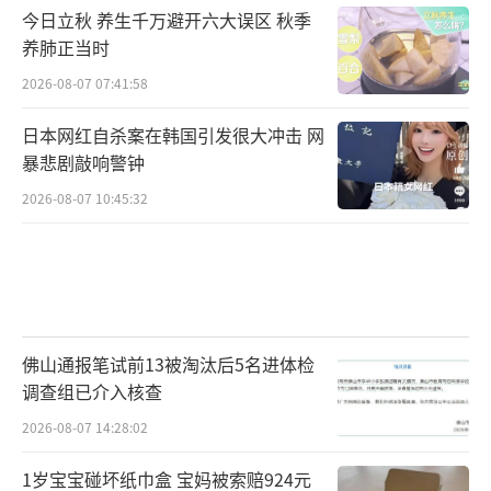
今日立秋 养生千万避开六大误区 秋季
养肺正当时
2026-08-07 07:41:58
日本网红自杀案在韩国引发很大冲击 网
暴悲剧敲响警钟
2026-08-07 10:45:32
佛山通报笔试前13被淘汰后5名进体检
调查组已介入核查
2026-08-07 14:28:02
1岁宝宝碰坏纸巾盒 宝妈被索赔924元