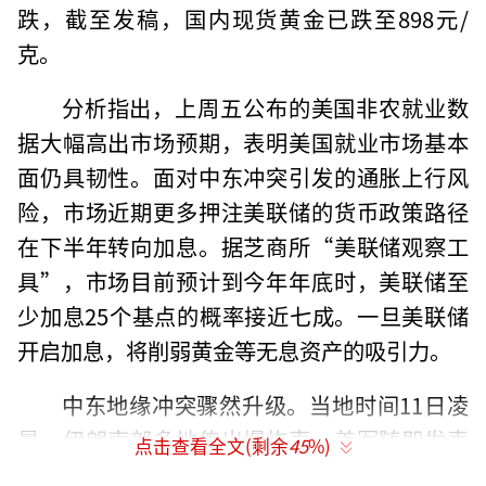
跌，截至发稿，国内现货黄金已跌至898元/
克。
分析指出，上周五公布的美国非农就业数
据大幅高出市场预期，表明美国就业市场基本
面仍具韧性。面对中东冲突引发的通胀上行风
险，市场近期更多押注美联储的货币政策路径
在下半年转向加息。据芝商所“美联储观察工
具”，市场目前预计到今年年底时，美联储至
少加息25个基点的概率接近七成。一旦美联储
开启加息，将削弱黄金等无息资产的吸引力。
中东地缘冲突骤然升级。当地时间11日凌
晨，伊朗南部多地传出爆炸声。美军随即发表
点击查看全文(剩余
45
%)
声明称对伊朗发动所谓“自卫打击”。美东时