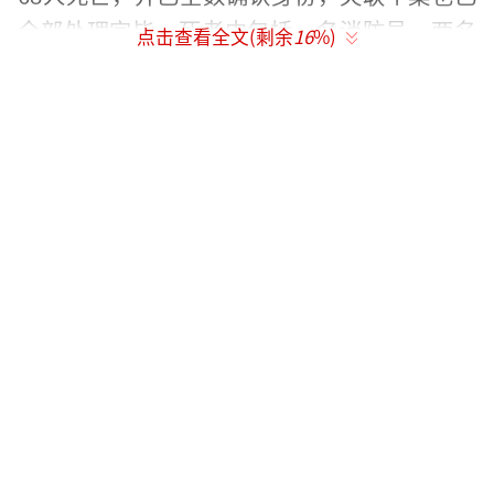
全部处理完毕。死者中包括一名消防员、两名
点击查看全文(剩余
16
%)
装修工人、五名地盘工人及十名外佣。出于对
家属意愿的尊重，目前不会公开逝者名单。
（责任编辑：zhangxiaohua）