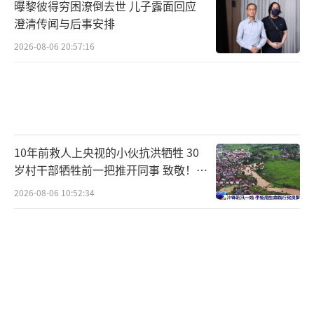
曝黎彼得穷困潦倒去世 儿子露面回应
澄清传闻与后事安排
2026-08-06 20:57:16
10年前救人上央视的小伙抗洪牺牲 30
岁村干部牺牲前一把推开同事 致敬！送
别！
2026-08-06 10:52:34