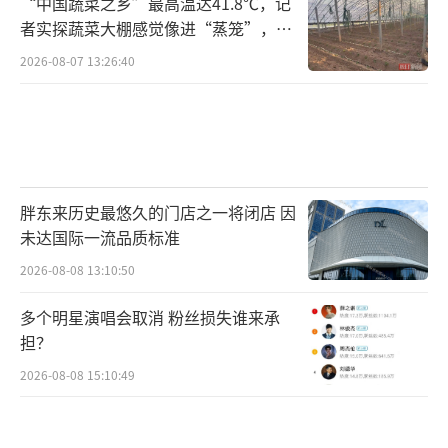
“中国蔬菜之乡”最高温达41.8℃，记
者实探蔬菜大棚感觉像进“蒸笼”，有
村民称只能凌晨两点起来干活
2026-08-07 13:26:40
胖东来历史最悠久的门店之一将闭店 因
未达国际一流品质标准
2026-08-08 13:10:50
多个明星演唱会取消 粉丝损失谁来承
担？
2026-08-08 15:10:49