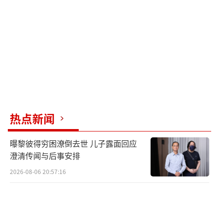
应并未短缺，但高昂物价已让众多贫困家庭无
力负担基本口粮。
世界粮食计划署分析指出，相关国家粮食
不安全范围正持续扩大至新的群体，特别是城
市极端贫困人口和索马里牧民等农村边缘弱势
群体。
热点新闻
即便未来中东局势趋于缓和，危机带来的
负面冲击仍将在数月内持续恶化。当前全球多
曝黎彼得穷困潦倒去世 儿子露面回应
地正值春耕关键期，但严重的化肥短缺和高企
澄清传闻与后事安排
的燃油成本严重制约农业生产，或将造成粮食
2026-08-06 20:57:16
大幅减产，进而引发后续数月粮价持续上涨。
鲍尔强调，目前最严峻的问题是这场危机