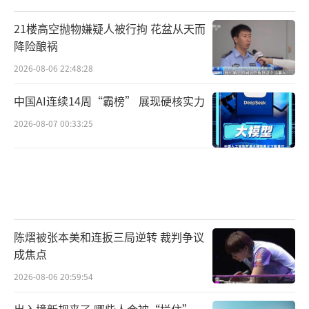
21楼高空抛物嫌疑人被行拘 花盆从天而
降险酿祸
2026-08-06 22:48:28
中国AI连续14周“霸榜” 展现硬核实力
2026-08-07 00:33:25
陈熠被张本美和连扳三局逆转 裁判争议
成焦点
2026-08-06 20:59:54
出入境新规来了 哪些人会被“拦住”