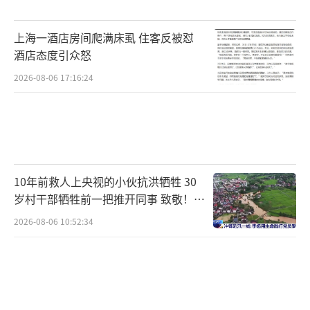
的全部负面影响尚未完全显现。即使冲突即刻
终止，其造成的损害也无法逆转，对全球物
上海一酒店房间爬满床虱 住客反被怼
价、民众生计及人道救援工作的冲击仍将长期
酒店态度引众怒
存在。
2026-08-06 17:16:24
中东冲突正持续加重全球人道主义体系的
负担。当前世界粮食计划署面临救助需求激
增、物资运输成本攀升和专项资金规模持续缩
减的三重压力，多重压力叠加已引发严重负面
10年前救人上央视的小伙抗洪牺牲 30
岁村干部牺牲前一把推开同事 致敬！送
后果。根据最新评估，2026年度援助计划覆盖
别！
人数将较原定目标减少150万人。
2026-08-06 10:52:34
（责任编辑：088
2）