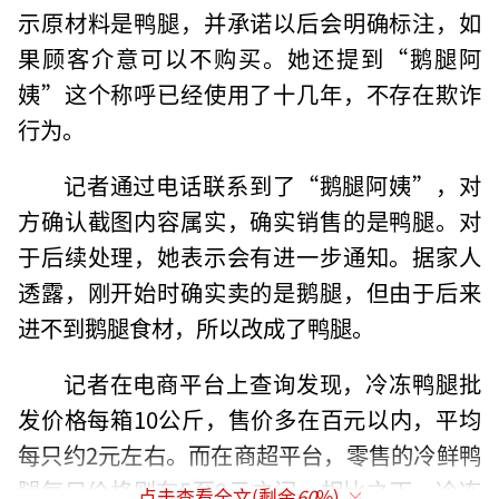
示原材料是鸭腿，并承诺以后会明确标注，如
果顾客介意可以不购买。她还提到“鹅腿阿
姨”这个称呼已经使用了十几年，不存在欺诈
行为。
记者通过电话联系到了“鹅腿阿姨”，对
方确认截图内容属实，确实销售的是鸭腿。对
于后续处理，她表示会有进一步通知。据家人
透露，刚开始时确实卖的是鹅腿，但由于后来
进不到鹅腿食材，所以改成了鸭腿。
记者在电商平台上查询发现，冷冻鸭腿批
发价格每箱10公斤，售价多在百元以内，平均
每只约2元左右。而在商超平台，零售的冷鲜鸭
腿每只价格则在5至9元之间。相比之下，冷冻
点击查看全文(剩余
60
%)