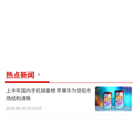
为，如“鹅腿阿姨”前期宣称为鹅腿，已向消
费者作出产品承诺，后续若仅笼统称
作“腿”，属于刻意隐瞒食材真实品类，足以
让消费者产生错误认知。依据相关法律，这种
行为同样构成误导。北京市中闻（西安）律师
事务所谭敏涛律师补充道，商品名称、宣传用
语直接决定消费者交易预期，昵称不能替代商
热点新闻
品真实标识义务。即使早年确实售卖鹅腿，后
期私自更换原料为鸭腿却未主动公示更正，依
上半年国内手机销量榜 苹果华为领衔市
然可能构成隐瞒关键信息的误导经营。他还提
场结构清晰
到，现场烤制熟食并进行微信群预订、线下定
2026-08-09 10:10:43
点交付的行为属于现制现售餐饮类食品经营行
为，必须办理食品经营许可证，否则可能面临
罚款等处罚。
（责任编辑：0882）