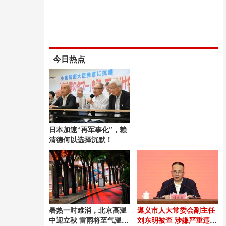
今日热点
日本加速“再军事化”，赖
清德何以选择沉默！
暑热一时难消，北京高温
遵义市人大常委会副主任
中迎立秋 雷雨将至气温仍
刘东明被查 涉嫌严重违纪