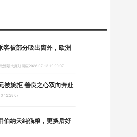
乘客被部分吸出窗外，欧洲
,欧洲最大廉航回应
2026-07-13 12:29:07
元被婉拒 善良之心双向奔赴
13 12:28:07
用伯纳天纯猫粮，更换后好