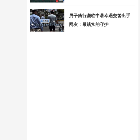
男子骑行濒临中暑幸遇交警出手
网友：最踏实的守护