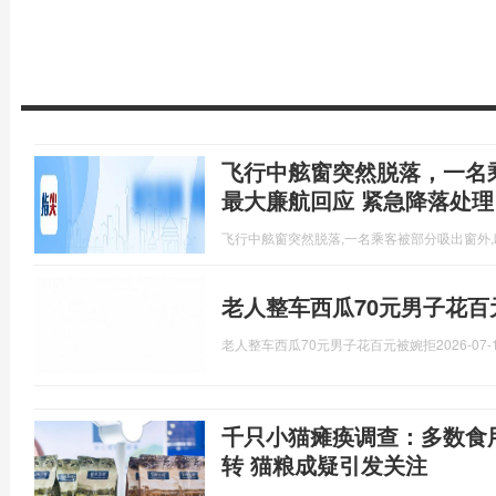
飞行中舷窗突然脱落，一名
最大廉航回应 紧急降落处理
飞行中舷窗突然脱落,一名乘客被部分吸出窗外
老人整车西瓜70元男子花百
老人整车西瓜70元男子花百元被婉拒
2026-07-
千只小猫瘫痪调查：多数食
转 猫粮成疑引发关注