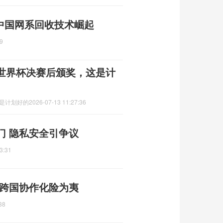
 中国网系回收技术崛起
9
世界杯决赛后颁奖，这是计
这是计划好的
2026-07-13 11:27:36
门 隐私安全引争议
3:31
 跨国协作化险为夷
38