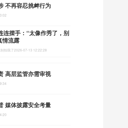
涉 不再容忍挑衅行为
0:02
连连摆手：“太像作秀了，别
真情流露
,别拍我了
2026-07-13 12:22:28
责 高层监管亦需审视
9:34
普 媒体披露安全考量
4:20