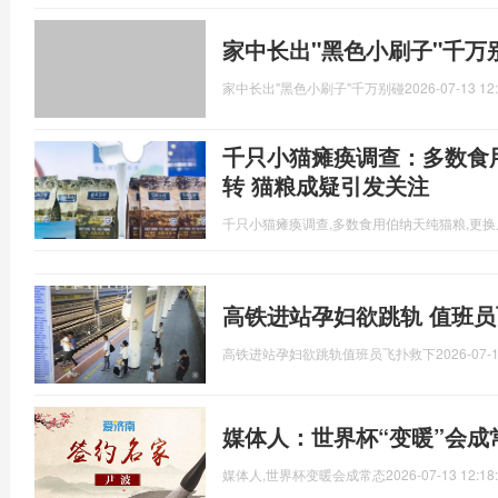
家中长出"黑色小刷子"千万
家中长出"黑色小刷子"千万别碰
2026-07-13 12
千只小猫瘫痪调查：多数食
转 猫粮成疑引发关注
千只小猫瘫痪调查,多数食用伯纳天纯猫粮,更
高铁进站孕妇欲跳轨 值班员
高铁进站孕妇欲跳轨值班员飞扑救下
2026-07-1
媒体人：世界杯“变暖”会成
媒体人,世界杯变暖会成常态
2026-07-13 12:18