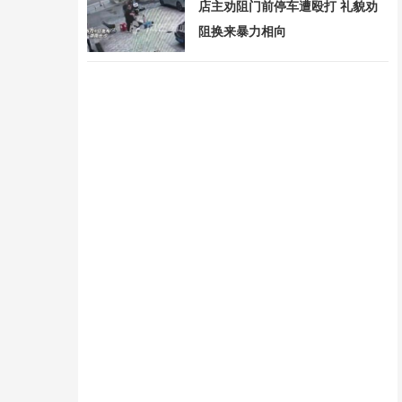
店主劝阻门前停车遭殴打 礼貌劝
阻换来暴力相向