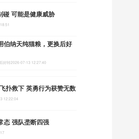
别碰 可能是健康威胁
:18:51
用伯纳天纯猫粮，更换后好
换后好转
2026-07-13 12:27:40
飞扑救下 英勇行为获赞无数
3 12:22:04
常态 强队垄断四强
:17