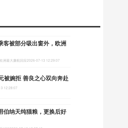
乘客被部分吸出窗外，欧洲
,欧洲最大廉航回应
2026-07-13 12:29:07
元被婉拒 善良之心双向奔赴
13 12:28:07
用伯纳天纯猫粮，更换后好