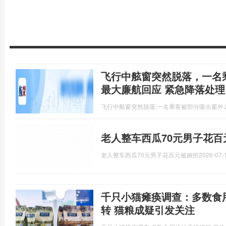
飞行中舷窗突然脱落，一名
最大廉航回应 紧急降落处理
飞行中舷窗突然脱落,一名乘客被部分吸出窗外
老人整车西瓜70元男子花百
老人整车西瓜70元男子花百元被婉拒
2026-07-
千只小猫瘫痪调查：多数食
转 猫粮成疑引发关注