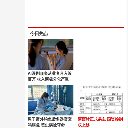
今日热点
AI漫剧顶尖从业者月入近
百万 收入两极分化严重
男子野外钓鱼后多器官衰
两面针正式易主 国资控制
竭病危 恙虫病险夺命
权上移