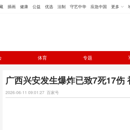
藏
插画
健康
公益
优选
法制
守艺中华
应急中国
更多
会
体育
专题
广西兴安发生爆炸已致7死17伤
2026-06-11 09:01:27
百家号