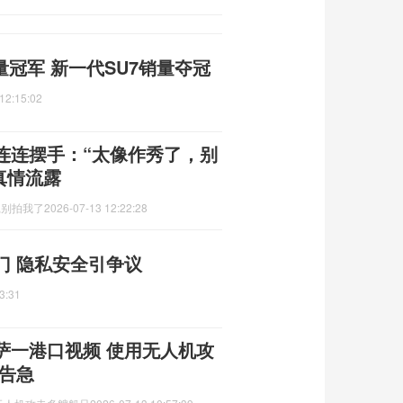
量冠军 新一代SU7销量夺冠
12:15:02
连连摆手：“太像作秀了，别
真情流露
,别拍我了
2026-07-13 12:22:28
门 隐私安全引争议
3:31
萨一港口视频 使用无人机攻
告急