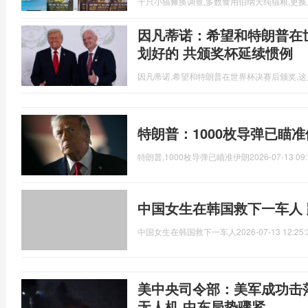
千只小猫瘫痪调查,多数食用伯纳天纯猫粮,更
因凡蒂诺：希望和特朗普在
划好的 共颁奖杯延续惯例
因凡蒂诺,希望和特朗普在世界杯决赛后颁奖,
特朗普：1000枚导弹已瞄
特朗普,1000枚导弹已瞄准伊朗
2026-07-13 09:
中国女生在韩国救下一车人
中国女生在韩国救下一车人
2026-07-13 12:25:
美中央司令部：美军成功击
无人机 中东局势骤紧