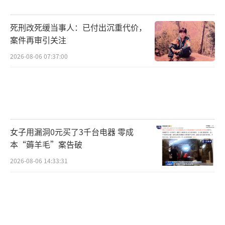
少年政策研究院的调查显示，许多高中生每天
死刑改死缓当事人：已付出沉重代价，
平均睡眠时间不到6小时。为了应对这一问题，
案件再审引关注
首尔市政府举办了睡觉比赛，参赛者穿着睡美
2026-08-06 07:37:00
人或王子的衣服，尝试入睡。工作人员会测量
他们的心率，证明某种“深度的、平静的睡
眠”。
韩国人在极端的工作压力下，发展出了一
女子用漏洞0元买了3千台电器 零成
系列健康消费产业链。午睡咖啡馆、保健药房
本“薅羊毛”案告破
等新兴业态应运而生，帮助人们缓解压力和焦
2026-08-06 14:33:31
虑。然而，这套系统也存在某种吊诡之处：尽
管大家越来越熟练于“管理”自己的睡眠、情
绪、身体和精神，却很少有机会真正停下来，
追问那些让自己疲惫不堪的规则本身。一杯奶