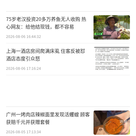
75岁老汉投资20多万养鱼无人收购 热
心网友：给他结现钱，都不容易
2026-08-06 16:44:32
上海一酒店房间爬满床虱 住客反被怼
酒店态度引众怒
2026-08-06 17:16:24
广州一烤肉店辣椒面里发现活蠼螋 顾客
获赔千元并获赠套餐
2026-08-05 17:13:34