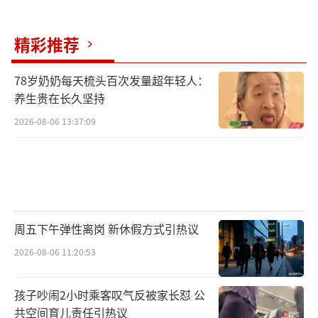
茶或许能提供短暂的安慰，但它终究无法替代
真正的休息。
精彩推荐
韩国人开始排队买中式奶茶了 茶饮新风尚！
（责
78岁奶奶每天梳头百次发量超年轻人：
养生贵在长久坚持
任编辑：0882）
2026-08-06 13:37:09
周五下午弹性离岗 新休假方式引热议
2026-08-06 11:20:53
孩子吵闹2小时乘客叹气反被家长怼 公
共空间育儿责任引热议