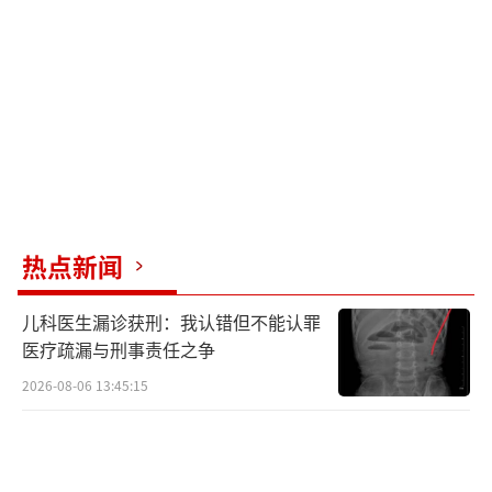
寻找既能提神又能治愈身心的平衡感。星巴克
韩国的数据也显示，2025年其茶饮销量同比增
长8%，尤其是20几岁的消费者对茶饮的偏好更
加明显。此外，首尔的一些酒店还推出了与美
食相关的茶艺体验，韩国茶叶市场在2020年至2
024年间实现了44%的增长。
除了中式奶茶，韩国年轻人还在尝试其他
热点新闻
健康消费方式，如巴旦木奶、无糖茶等。这些
儿科医生漏诊获刑：我认错但不能认罪
新趋势反映了他们试图通过更健康、更平衡的
医疗疏漏与刑事责任之争
消费方式，给自己找到短暂喘息的机会。
2026-08-06 13:45:15
与此同时，韩国人的睡眠问题也日益严
重。在经济合作与发展组织成员国中，韩国是
工作压力最大、睡眠不足的国家之一。韩国青