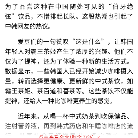
为了品尝这种在中国随处可见的“伯牙绝
弦”饮品，不惜排起长队。这股热潮也引起了
中韩网友的热议。
爱豆们的一句赞叹“这是什么”，让韩国
年轻人对霸王茶姬产生了浓厚的兴趣。他们不
仅为了提神，还为了体验一种新的生活方式。
数据显示，一些韩国人已经开始减少咖啡摄入
量，转而选择更健康、更新鲜的中式茶饮，如
霸王茶姬、茶百道和喜茶等。这些茶饮不仅能
提神，还给人一种比咖啡更养生的感觉。
近年来，从喝一杯中式奶茶到吃保健品、
注射营养液，再到韩式药店和午睡咖啡店的流
行，韩国社会已经发展出一条完整的“保
点击查看全文(剩余
71
%)