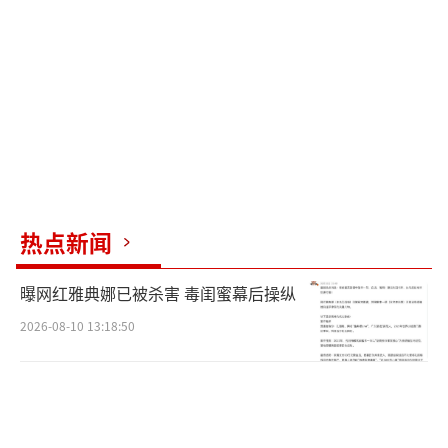
为丰富，域内曾发现多处新石器时代及商周时
期遗存。施工人员在土地平整过程中发现疑似
古代遗存后主动停工并上报，不存在明知可能
涉及文化遗址仍继续施工破坏的情况。
（责任编
辑：zx0176）
热点新闻
曝网红雅典娜已被杀害 毒闺蜜幕后操纵
2026-08-10 13:18:50