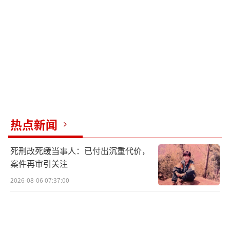
坑，这次终于轮到别人不退钱了”“隔着屏幕
都感受到了无奈，这宰客也太狠了”。
也有出过国的网友分享共鸣，表示境外机
场打车宰客早已是常态，很多景区、机场的正
规出租车柜台看似靠谱，实则专门针对外籍游
客漫天要价，专坑不懂行情、不熟悉当地规则
的外地人，套路屡试不爽。
热点新闻
有网友贴心总结境外出行避坑技巧：海外
死刑改死缓当事人：已付出沉重代价，
旅行尽量优先选择网约车平台，价格透明、明
案件再审引关注
码标价，全程可溯源；机场主动揽客、柜台私
2026-08-06 07:37:00
订行程的出租车大多存在溢价宰客情况，一定
要多对比、多核实，切勿仅凭外观判断是否正
规。