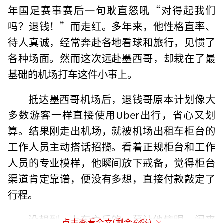
年国足赛事赛后一句耿直怒吼“对得起我们
吗？退钱！”而走红。多年来，他性格直率、
待人真诚，经常奔赴各地看球和旅行，见惯了
各种场面。然而这次远赴墨西哥，却栽在了最
基础的机场打车这件小事上。
抵达墨西哥机场后，退钱哥原本计划像大
多数游客一样直接使用Uber出行，省心又划
算。结果刚走出机场，就被机场出租车柜台的
工作人员主动搭话招揽。看着正规柜台和工作
人员的专业模样，他瞬间放下戒备，觉得柜台
渠道肯定靠谱，便没有多想，直接付款敲定了
行程。
没想到，上车之后的一幕让他傻眼。闲来
点击查看全文(剩余
64
%)