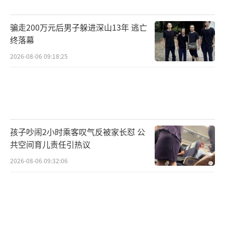
这次离谱的十几倍价差宰客事件给所有出
骗走200万元后男子躲进深山13年 逃亡
境旅行的游客提了个醒：异国他乡，看似正规
终落幕
的渠道未必靠谱，任何消费都需提前核对价
2026-08-06 09:18:25
格、做好比价，千万别一时松懈掉进宰客陷
阱。
（责任编辑：0882）
孩子吵闹2小时乘客叹气反被家长怼 公
共空间育儿责任引热议
2026-08-06 09:32:06