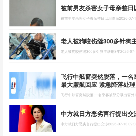
被前男友杀害女子母亲整日
被前男友杀害女子母亲整日以泪洗面
2026-07-1
老人被狗咬伤缝300多针狗
老人被狗咬伤缝300多针狗主获刑3年
2026-07-
飞行中舷窗突然脱落，一名
最大廉航回应 紧急降落处理
飞行中舷窗突然脱落,一名乘客被部分吸出窗外
中方就日方恶劣言行提出交
中方就日方恶劣言行提出交涉
2026-07-13 09:3