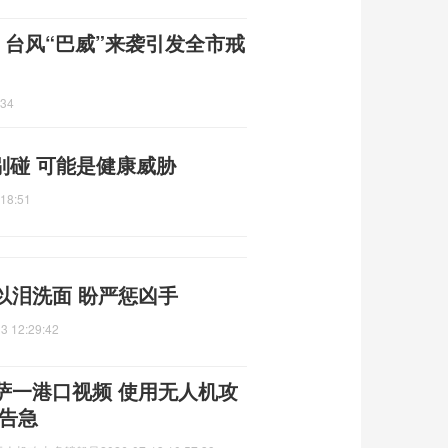
 台风“巴威”来袭引发全市戒
:34
别碰 可能是健康威胁
:18:51
以泪洗面 盼严惩凶手
3 12:29:42
萨一港口视频 使用无人机攻
告急