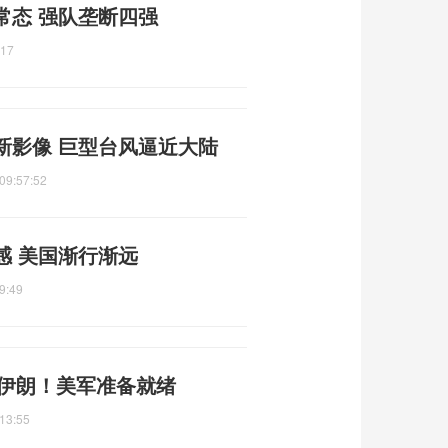
常态 强队垄断四强
:17
新影像 巨型台风逼近大陆
09:57:52
感 美国渐行渐远
9:49
准伊朗！美军准备就绪
13:55