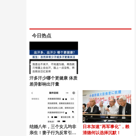
今日热点
汗多汗少哪个更健康 体质
差异影响出汗量
结婚八年，三个女儿均非
日本加速“再军事化”，赖
亲生！妻子行为反常引疑
清德何以选择沉默！