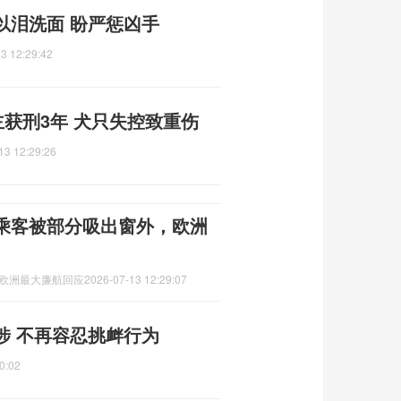
以泪洗面 盼严惩凶手
3 12:29:42
主获刑3年 犬只失控致重伤
13 12:29:26
乘客被部分吸出窗外，欧洲
,欧洲最大廉航回应
2026-07-13 12:29:07
涉 不再容忍挑衅行为
0:02