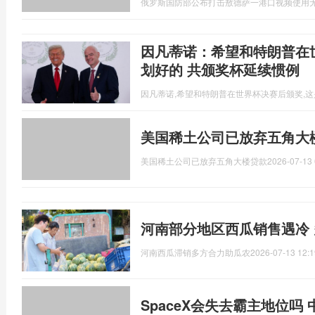
俄罗斯国防部公布打击敖德萨一港口视频使用
因凡蒂诺：希望和特朗普在
划好的 共颁奖杯延续惯例
因凡蒂诺,希望和特朗普在世界杯决赛后颁奖,
美国稀土公司已放弃五角大
美国稀土公司已放弃五角大楼贷款
2026-07-13 
河南部分地区西瓜销售遇冷
河南西瓜滞销多方合力助瓜农
2026-07-13 12:1
SpaceX会失去霸主地位吗