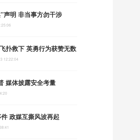
”声明 非当事方勿干涉
:25:06
飞扑救下 英勇行为获赞无数
3 12:22:04
普 媒体披露安全考量
4:20
事件 政媒互撕风波再起
38:41