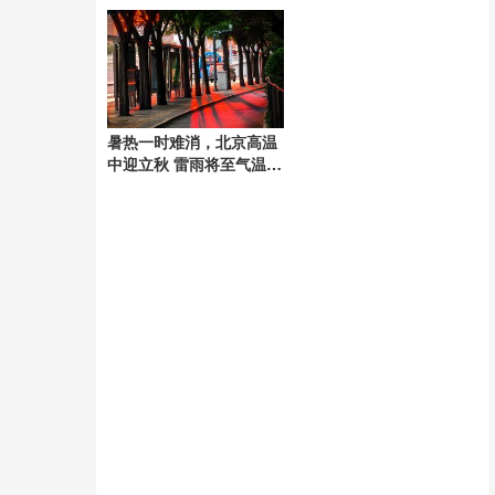
云
暑热一时难消，北京高温
中迎立秋 雷雨将至气温仍
高