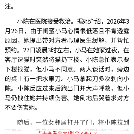
注。
小陈在医院接受救治。据她介绍，2026年3
月26日，由于闺蜜小马心情很低落且不肯透露
原因，她提出带对方看心理医生缓解，并帮忙
预约。27日凌晨3时左右，小马在她家过夜，在
客厅逗猫时突然将猫扔下楼。小陈急忙表示要
下楼找猫，但小马不同意。两人谈话时，旁边
的桌上有一把水果刀。小马拿起刀多次刺向小
陈。小陈反应过来后跑出门并大声呼救，但小
马仍拽住她并持续伤害。她倒地后哭着求对方
不要伤害她。
随后，一位女邻居打开了门，将小陈拉到
了屋内，小马见状跑开了。有邻居拨打了120并
点击查看全文(剩余
77
%)