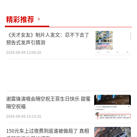
伤二级，高额医疗支出造成沉重经济压力，且
精彩推荐
侵权人已死亡、暂无赔偿渠道，完全符合司法
救助申请条件。小陈可同步向属地司法部门申
《天才女友》制片人发文：忍不下去了
请免费法律援助；此外，还可通过医保报销、
预告式发声引猜测
民政临时困难救助、社会慈善帮扶等多元渠道
2026-08-09 12:06:20
缓解资金难题，诉讼过程中亦可依法申请先予
执行，提前获取部分医疗赔偿款项。
依据《中华人民共和国刑事诉讼法》规
定，犯罪嫌疑人、被告人死亡的，不予追究刑
谢霆锋演唱会隔空祝王菲生日快乐 甜蜜
事责任，已经立案侦查的案件应当依法撤销。
隔空祝福
刑事诉讼的核心是追究行为人的刑事责任，小
2026-08-09 10:15:26
马案发后自杀身亡，刑事追责的主体已然消
150元车上过夜费到底谁被做局了 真相
失，公安机关依法撤销刑事案件，程序合法、