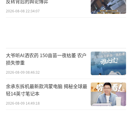
反转背后的舆论博弈
适用法律准确。需要明确的是，警方撤案仅代
2026-08-08 22:34:07
表刑事追责程序终结，并不会消灭案件的民事
法律关系，不影响被害人的民事索赔权利。小
陈依旧可凭借报警记录、法医鉴定报告、诊疗
凭证等完整证据，通过民事诉讼向侵权人的监
护人追责维权。
（责任编辑：0882）
大爷听AI洒农药 150亩苗一夜枯萎 农户
损失惨重
2026-08-09 08:46:32
余承东拆机最新款鸿蒙电脑 揭秘全球最
轻14英寸笔记本
2026-08-09 14:49:18