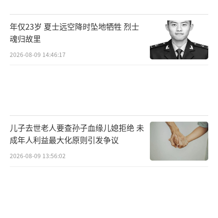
到监护职责，仅可减轻责任，无法完全免责。
本案中，小马持刀故意伤害他人，致使小陈身
年仅23岁 夏士远空降时坠地牺牲 烈士
受重伤二级，存在明确的侵权事实。小马虽案
魂归故里
发后轻生离世，其刑事主体资格灭失，但民事
2026-08-09 14:46:17
侵权赔偿责任依然存续。面对监护人拒绝协商
赔付的情况，小陈可通过民事诉讼起诉小马的
法定监护人，依法主张医疗费、护理费、后续
治疗费等全部合理损失，胜诉后可通过法院强
儿子去世老人要查孙子血缘儿媳拒绝 未
制执行实现债权。
成年人利益最大化原则引发争议
根据《人民检察院国家司法救助工作细
2026-08-09 13:56:02
则》相关规定，刑事案件被害人遭受严重人身
损害，因加害人死亡、无赔偿能力导致无法获
得有效赔偿，生活、就医陷入困境的，依法可
以申请国家司法救助。本案中小陈被侵害致重