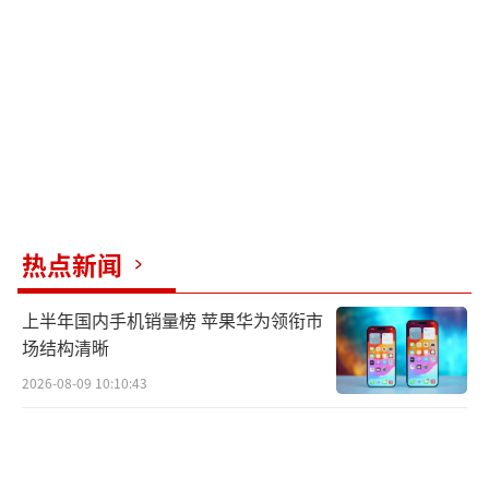
金。
救下小陈的女邻居陶女士称，事发当天凌
晨，她的室友听到楼道里有呼救声，便叫醒了
她。她出门查看，见到小陈和另一个女孩在走
廊对峙，小陈在呼救，她走近后发现另一个女
孩拿着刀，小陈用手抵住对方。陶女士让对方
放下刀后，将小陈拉到身边，并让小陈躲进了
热点新闻
她家，自己留在现场。救护车赶到后，她陪着
小陈前往医院。当天上午，陶女士从医院回家
上半年国内手机销量榜 苹果华为领衔市
时，得知伤人者已经自杀。
场结构清晰
2026-08-09 10:10:43
律师赵良善认为，《中华人民共和国民法
典》规定，限制民事行为能力人造成他人损害
的，由其监护人承担侵权责任，即便监护人尽