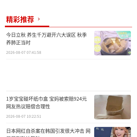
两名落水儿童的亲属陈女士和莫女士带着
精彩推荐
锦旗、鲜花和感谢信到医院，感谢黄峰和护士
肖婷：“真的很庆幸遇到这一群人。少一个人
今日立秋 养生千万避开六大误区 秋季
养肺正当时
的力量，后果都不堪设想。”
2026-08-07 07:41:58
5月15日，黄峰出院了，医生嘱咐他说心肺
受损后身体需要很长的周期才能恢复，一定要
在家多休养一段时间，但他两周后就回到了工
作岗位上。尽管现在走路时脚底仍有一种踩在
棉花上的感觉，但他就是放心不下手头的工
1岁宝宝碰坏纸巾盒 宝妈被索赔924元
网友热议赔偿合理性
作。“我只是做了一名党员、一名纪检监察干
2026-08-07 10:22:51
部该做的事。那天在现场的每一个人都很关
键，每一个环节都必不可少，否则就是几个家
日本网红自杀案在韩国引发很大冲击 网