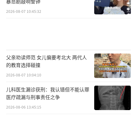
庭的悲剧。这是党员干部该做的，任何时候都
暴悲剧敲响警钟
是。”他说。
（责任编辑：zx0176）
2026-08-07 10:45:32
父亲劝读师范 女儿偏要考北大 两代人
的教育选择碰撞
2026-08-07 10:04:10
儿科医生漏诊获刑：我认错但不能认罪
医疗疏漏与刑事责任之争
2026-08-06 13:45:15