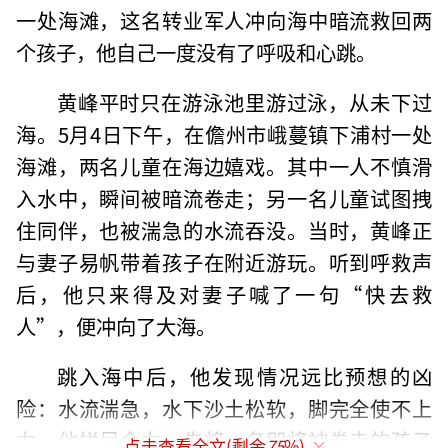
一处海滩，这名转业军人冲向海中暗流救回两
个孩子，他自己一度没有了呼吸和心跳。
黄峰平时只在游泳池里游过泳，从未下过
海。5月4日下午，在儋州市峨蔓镇下浦村一处
海滩，两名儿童在海边嬉戏。其中一人不慎滑
入水中，瞬间被暗流卷走；另一名儿童试图拽
住同伴，也被湍急的水流吞没。当时，黄峰正
与妻子易帆带着孩子在附近游玩。听到呼救声
后，他只来得及对妻子喊了一句“快去救
人”，便冲向了大海。
跳入海中后，他发现情况远比预想的凶
险：水流湍急，水下沙土松软，脚完全使不上
力。他拼尽全力，先将一名即将被卷走的孩子
点击查看全文(剩余
75
%)