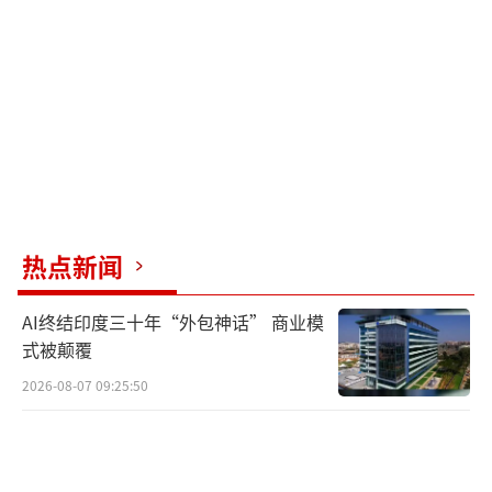
惨白、嘴唇黑紫，已经没有了呼吸和心跳。易
帆回忆说：“我看到黄峰被救上岸的时候，那
个孩子还紧紧挂在他身上。黄峰双眼布满血
丝，人已经没有了意识。”一名民宿老板率先
冲上来为黄峰按压胸口，但施救姿势并不规
范。正在不远处游玩的琼中县人民医院妇产科
护士肖婷飞奔上前，大声说：“让我来！”作
热点新闻
为拥有13年从业经验的医护工作者，她跪在黄
峰身边，快速检查其口腔，确认无异物堵塞
AI终结印度三十年“外包神话” 商业模
后，双手交叉重叠，找准心肺复苏按压位置，
式被颠覆
双臂伸直，开始有节奏地垂直下压，边吩咐身
2026-08-07 09:25:50
边群众叫救护车。经过约5分钟不间断的专业施
救，黄峰终于吐出一些海水，嘴角出现了微弱
的呼吸，自主心跳也慢慢恢复。