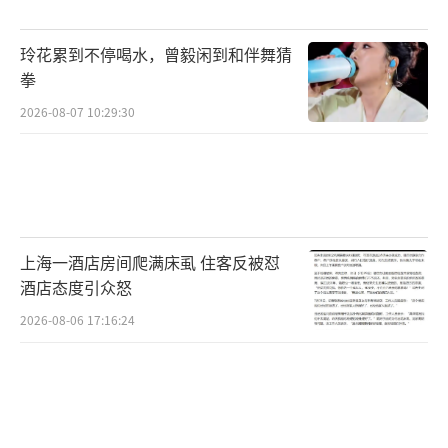
救援人员赶到后，得知现场有医护人员及
玲花累到不停喝水，曾毅闲到和伴舞猜
时施救，不禁松了口气：“很幸运，现场有人
拳
帮忙，抓住了‘黄金四分钟’，为后续治疗争
2026-08-07 10:29:30
取了宝贵时间。”
被送往医院，意识逐渐恢复后，黄峰开口
问的第一句话是：“两个孩子没事吧？”得知
两名落水儿童均已平安脱险，他才长舒一口
上海一酒店房间爬满床虱 住客反被怼
气。经诊断，他出现肺水肿、肺部感染及脑出
酒店态度引众怒
血等症状，情况一度不容乐观，几天后才脱离
2026-08-06 17:16:24
了危险。易帆在医院里劝他以后不要再涉险，
他却说：“那也不能眼睁睁看着孩子沉下去，
那样会变成一生的噩梦，如果再来一次还是要
去救。”