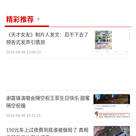
007年成立，目前运营宝丽嘉、美高梅美幻、美
高梅华府等酒店品牌，在中国布局高端酒店市
精彩推荐
场。目前已开业的酒店包括三亚美高梅度假酒
店、上海苏宁宝丽嘉酒店、南京鲁能美高梅美
《天才女友》制片人发文：忍不下去了
预告式发声引猜测
荟酒店、上海西岸美高梅酒店、青岛钓鱼台酒
2026-08-09 12:06:20
店及青岛美高梅酒店、深圳美高梅酒店等，并
计划在珠海、深圳、陵水、武汉等地陆续开业
多家酒店。
最新财报数据显示，2026年第一季度，美
高梅国际营收44.5亿美元，同比增长4.2%，超
谢霆锋演唱会隔空祝王菲生日快乐 甜蜜
隔空祝福
出市场预期。尽管营收超预期，但调整后每股
2026-08-09 10:15:26
收益为0.49美元，略低于市场预期。截至2025
年末，公司资产总额413.74亿美元，总负债高
150元车上过夜费到底谁被做局了 真相