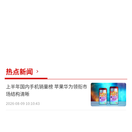
业于美国加州圣塔克拉拉大学，现任信德集团
行政主席兼董事总经理、美高梅中国联席董事
长。2005年，何超琼与美高梅国际合资成立美
高梅金殿超濠股份有限公司，2011年推动美高
梅中国在香港上市，2018年又主导投资34亿美
元的美狮美高梅开业，同时积极布局粤港澳大
湾区文旅项目，推动区域旅游合作。
热点新闻
对于何超琼此次清仓，分析人士认为，此
上半年国内手机销量榜 苹果华为领衔市
举是为了剥离非核心资产，聚焦本土主业，为
场结构清晰
大湾区文旅布局腾挪资金。美高梅国际作为美
2026-08-09 10:10:43
股资产，受美国利率波动、政策调整及全球博
彩业竞争加剧影响，风险敞口持续扩大。Peopl
e Incorporated入主后，何超琼作为小股东的