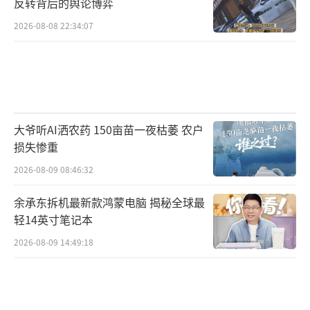
达380.97亿美元，资产负债率达92%，债务风
反转背后的舆论博弈
险较高。
2026-08-08 22:34:07
为缓解偿债压力、盘活现金流，美高梅国
际采取了一系列措施，包括出售资产。今年4
月，该公司以5.46亿美元出售Northfield Park
核心资产，所得资金全部用于偿还债务。此
大爷听AI洒农药 150亩苗一夜枯萎 农户
外，拉斯维加斯核心市场游客量下滑、酒店入
损失惨重
住率降低以及平均房价下跌等因素，也拖累了
2026-08-09 08:46:32
美高梅的业绩表现。
余承东拆机最新款鸿蒙电脑 揭秘全球最
轻14英寸笔记本
截至当地时间6月9日美股收盘，美高梅股
2026-08-09 14:49:18
价报收47.15美元，微跌0.23%，市值为120.63
亿美元。
（责任编辑：zx0176）