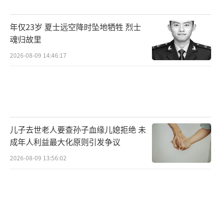
话语权或将进一步弱化，提前离场可规避后续
经营与股权变动的不确定性。
年仅23岁 夏士远空降时坠地牺牲 烈士
魂归故里
美高梅国际酒店集团成立于1986年，总部
2026-08-09 14:46:17
位于美国拉斯维加斯，创始人为柯克·克科里
安，现任董事长为保罗·萨勒姆，在纽约证券
交易所上市（代码：MGM）。其品牌血脉可追
溯至1924年创立的米高梅影业公司。1969年，
柯克·克科里安收购该影业后跨界酒店业，并
儿子去世老人要查孙子血缘儿媳拒绝 未
于1973年在拉斯维加斯开设第一家MGM。该集
成年人利益最大化原则引发争议
团通过子公司运营多个酒店品牌，包括MGM Gr
2026-08-09 13:56:02
and、Bellagio、Mandalay Bay等，涵盖酒店
开发、运营及娱乐设施管理。
其旗下合资企业钓鱼台美高梅酒店集团于2