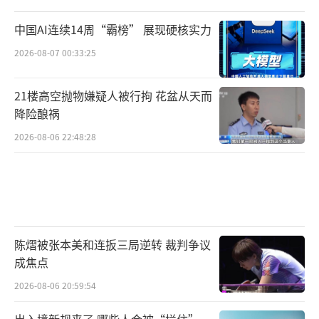
中国AI连续14周“霸榜” 展现硬核实力
2026-08-07 00:33:25
21楼高空抛物嫌疑人被行拘 花盆从天而
降险酿祸
2026-08-06 22:48:28
陈熠被张本美和连扳三局逆转 裁判争议
成焦点
2026-08-06 20:59:54
出入境新规来了 哪些人会被“拦住”