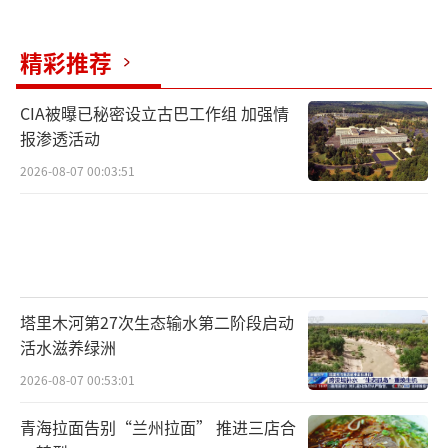
据、缺少日结对账单，导致投资者大幅亏损。
精彩推荐
这种新型违规跨境投资模式本质上是老问
题披上了“新外衣”，用虚拟货币等方式绕过
CIA被曝已秘密设立古巴工作组 加强情
报渗透活动
外汇管制和证券监管，将传统违规跨境炒股推
2026-08-07 00:03:51
向更隐蔽的灰色地带。在这博弈中，境外机构
借助跨境运营的结构性套利空间持续扩张业
务，地下中介利用信息差赚取高额返佣和手续
费，唯独普通投资者始终处于风险链条的最末
端。
塔里木河第27次生态输水第二阶段启动
活水滋养绿洲
监管部门表示，下一步将继续坚决落实监
2026-08-07 00:53:01
管要求，严厉打击境外机构在境内非法经营证
券业务等违法行为，全力维护资本市场秩序和
青海拉面告别“兰州拉面” 推进三店合