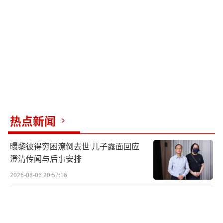
途、长桥等香港券商，导致内地投资者在这些
平台上只能卖股、无法买入。基于这一背景，
商家称当前玩港美股只能转向外资券商，即美
国、新加坡或澳大利亚等地的机构。他还晒出
自己长期境外投资的账户截图，强调所推荐的
澳洲券商是持有澳大利亚ASIC监管牌照的本土
机构，安全无忧。
热点新闻
除了所谓的澳洲券商外，还有商家介绍可
以通过某款交易APP购买美股，用户资金直接
曝黎彼得穷困潦倒去世 儿子露面回应
对接纳斯达克、纽交所市场等，此外还可以进
澄清传闻与后事安排
行虚拟货币等交易。
2026-08-06 20:57:16
中国证监会等八部门联合印发《综合整治
非法跨境证券期货基金经营活动实施方案》，