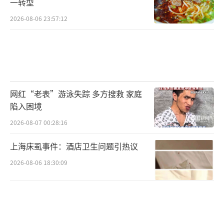
稳定。有中介违规售卖88.88元SpaceX打新 灰
一转型
色渠道诱导投资者。
（责任编辑：0882）
2026-08-06 23:57:12
网红“老表”游泳失踪 多方搜救 家庭
陷入困境
2026-08-07 00:28:16
上海床虱事件：酒店卫生问题引热议
2026-08-06 18:30:09