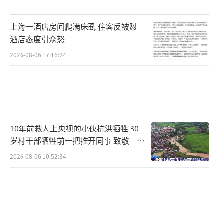
整治对象包括非法跨境经营证券期货基金业务
活动的境外机构、协助境外机构非法跨境经营
上海一酒店房间爬满床虱 住客反被怼
的境内关联或合作主体，以及在境内违法违规
酒店态度引众怒
发布营销信息、非法提供证券期货开户等交易
2026-08-06 17:16:24
服务的网站、应用程序（APP）等互联网平
台。本轮监管整治旨在从源头切断违规开户、
非法揽客与虚假营销的灰色链条。
通过上述非法渠道投资境外的投资者，一
10年前救人上央视的小伙抗洪牺牲 30
旦发生纠纷或损失，或将面临巨大损失。监管
岁村干部牺牲前一把推开同事 致敬！送
别！
部门多次警示，境内投资者参与境外证券交易
2026-08-06 10:52:34
不受境内法律法规保护，可能面临损失。例
如，有投资者在境外券商开设港股、美股融资
融券账户，使用APP进行境外股票交易时，券
商未经投资者同意合并账户、错误迁移股票数