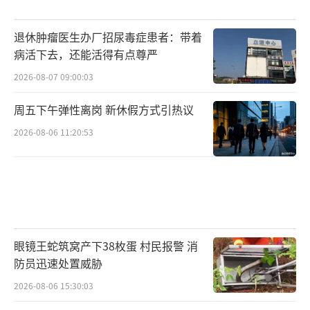
德烈·席尔瓦登陆意甲后机会不多，格德斯未
能摆脱伤病困扰，达尼洛·佩雷拉重伤报销，
退休肿瘤医生办厂招尿毒症患者：带着
格雷罗没能完全恢复，雷纳托·桑切斯如流星
病活下去，还能活得有点尊严
般陨落，坎塞洛和安德烈·戈麦斯因状态平平
2026-08-07 09:00:03
而落选大名单。年轻球员们将俱乐部的糟糕状
周五下午弹性离岗 新休假方式引热议
态延续到了世界杯赛场，他们无力拱卫高龄中
2026-08-06 11:20:53
轴，葡萄牙的失败在所难免。
2022卡塔尔世界杯，葡萄牙距离四强只有
一步之遥，顶替C罗首发的贡萨洛·拉莫斯面对
瑞士时上演帽子戏法。继2016欧洲杯在战术层
面做出牺牲后，C罗又在战略层面做出让步。然
眼镜王蛇筑窝产下38枚蛋 村民报警 消
而，贡萨洛·拉莫斯的职业生涯高光时刻只有
防员迅速处置威胁
一场，这位蹩脚中锋在国家队舞台上找不到感
2026-08-06 15:30:03
觉，回到俱乐部后也是碌碌无为。罗伯托·马