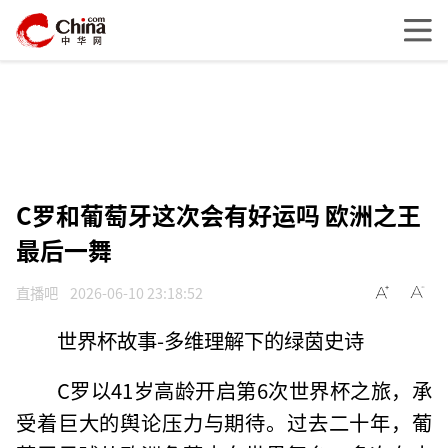
C罗和葡萄牙这次会有好运吗 欧洲之王
最后一舞
直播吧
2026-06-10 23:18:52
世界杯故事-多维理解下的绿茵史诗
C罗以41岁高龄开启第6次世界杯之旅，承
受着巨大的舆论压力与期待。过去二十年，葡