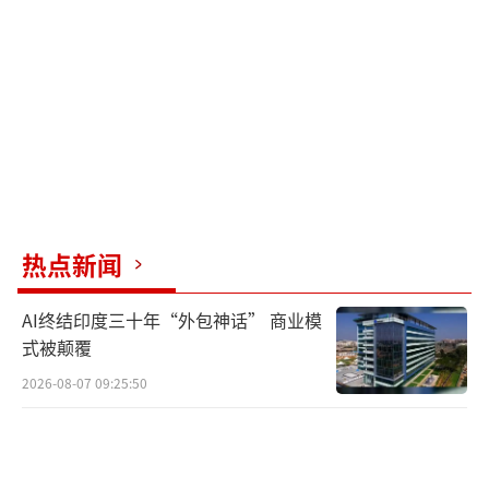
他是欧洲杯历史射手王（14球），但在世界杯
上总进球数不多，淘汰赛阶段颗粒无收。正因
为此，C罗带着极大的热情投入到本次美加墨之
旅中。
为了适应身体随年龄增长的变化，C罗在职
业生涯中完成多次转型。从功能单一的边路突
击手到技术全面的前场多面手，再到得分效率
热点新闻
惊人的禁区堡垒，最终成为承担组织和串联任
AI终结印度三十年“外包神话” 商业模
务的中锋自由人。C罗的球风变化幅度之大、巅
式被颠覆
峰期之长，在整个现代足球历史中都是独一份
2026-08-07 09:25:50
的存在，葡萄牙国家队从中受益颇多。
2004欧洲杯是C罗参加的第一届大赛，他
场均完成7.7次突破，贡献3.3次拦截，录得2球