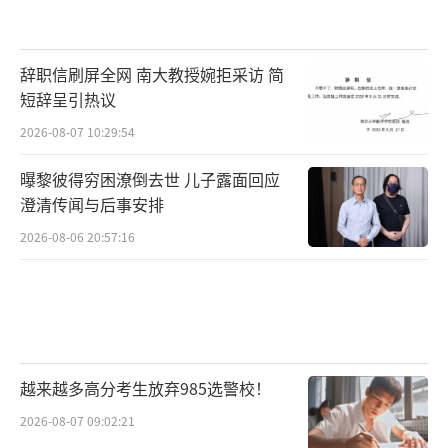
应付。
卡塔尔世界杯周期刚刚开始，葡萄牙就拿
辞职信刷屏全网 南大教授婉拒采访 简
下了首届欧国联冠军，美加墨世界杯年关将
短辞呈引热议
近，五盾军团再次拿下欧国联。这次夺冠对于
2026-08-07 10:29:54
葡萄牙来说意义重大，“巴黎帮”的崛起不仅
曝黎彼得穷困潦倒去世 儿子露面回应
标志着葡萄牙成功完成了更新换代，还让人看
澄清传闻与后事安排
到了他们克服“远洋恐惧症”的希望。
2026-08-06 20:57:16
C罗串联起了葡萄牙足球的两个时代，这一
代球员与“黄金一代”的风格与气质截然不
同。2004年堪称现代足球发展史上的一个重要
节点，非五大联赛球队最后一次登顶欧冠，葡
越来越多高分考生放弃985选警校！
萄牙在本土欧洲杯上首次跻身大赛决赛。葡萄
2026-08-07 09:02:21
牙举全国之力承办欧洲杯，将足球发展上升到