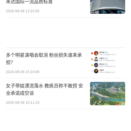
未达国际一流品质标准
和心灵寄托的美好祝福。考场的号角即将吹
2026-08-08 13:10:50
响，愿每一位提笔逐梦的学子，都能带着这份
祥瑞祝福，从容赴考、提笔生花，最终金榜题
名、得偿所愿，在人生的新赛道上绽放属于自
己的满分光芒。
（责任编辑：zx0001）
多个明星演唱会取消 粉丝损失谁来承
担？
2026-08-08 15:10:49
女子带娃漂流落水 教练员称不敢捞 安
全承诺成空谈
2026-08-08 10:11:18