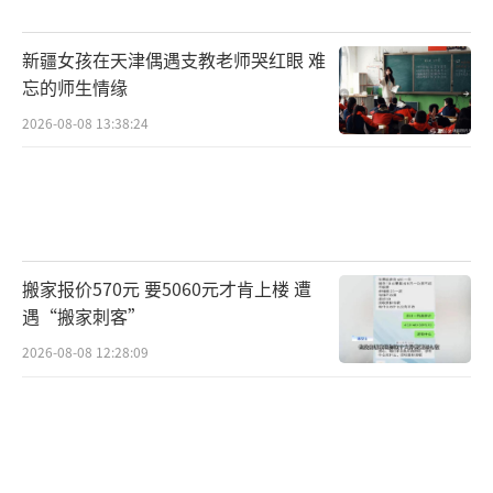
福运、吉祥文化融入设计之中，为学子送
新疆女孩在天津偶遇支教老师哭红眼 难
上“吉运常伴、福气满满、逢考必过、万事顺
忘的师生情缘
遂”的美好期许，愿往后的人生中，吉运福祖
2026-08-08 13:38:24
既能陪伴其面对成长的风风雨雨，又能一同见
证人生的光辉时刻。
满分小羊足金吊坠是周大生与高人气治愈
系IP小羊波德莱尔的联名力作，以“爱自己这
搬家报价570元 要5060元才肯上楼 遭
道题，今年你要拿满分”为核心主张，为备考
遇“搬家刺客”
党、悦己者送上专属的治愈与鼓励。这款吊坠
2026-08-08 12:28:09
除了是对学业的期许，更有着长辈对孩子的认
可与嘉奖。产品以戴红围脖的经典小羊为主
体，采用升级版立体硬金工艺打造，完美还原
小羊的软萌体态，造型饱满不塌型，上身精致