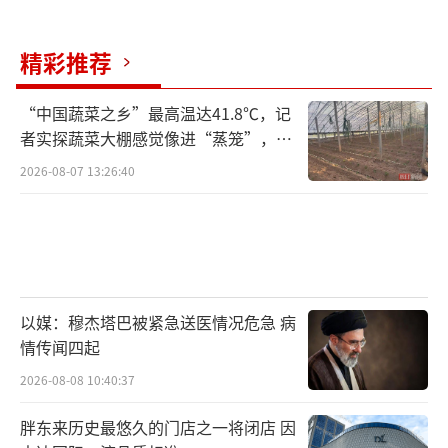
显贵；红色围脖色彩鲜亮，元气可爱，既有
着“满分好运”的美好寓意，又极具视觉辨识
精彩推荐
度。无论是备考党日常通勤佩戴、考试晋升祈
福，还是作为生日、毕业、节日的礼赠佳品，
“中国蔬菜之乡”最高温达41.8℃，记
者实探蔬菜大棚感觉像进“蒸笼”，有
都能完美适配，既可以单戴百搭，解锁职场、
村民称只能凌晨两点起来干活
温柔、休闲等多种风格，也可以叠戴出彩，与
2026-08-07 13:26:40
其他转运珠组合佩戴，打造专属的满分主题穿
搭。
此次高考季专属转运珠与吊坠是周大生对
年轻消费群体情感需求的深度响应。周大生坚
以媒：穆杰塔巴被紧急送医情况危急 病
情传闻四起
持以中华传统文化为内核、现代设计工艺为支
撑、用户需求为导向，打造兼具文化价值、艺
2026-08-08 10:40:37
术价值与佩戴价值的黄金珠宝产品。让黄金饰
胖东来历史最悠久的门店之一将闭店 因
品不再只是简单的配饰，更成为带着情感慰藉