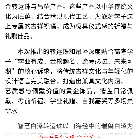
金转运珠与吊坠产品。这些产品以中华传统文
化为底蕴，结合精湛现代工艺，为逐梦学子送
上专属的吉祥祝福，成为极具仪式感的祈福与
礼赠佳品。
本次推出的转运珠和吊坠深度贴合高考学
子“学业有成、金榜题名、逢考必过、未来可
期”的核心诉求，将传统吉祥文化与年轻化的
设计语言完美融合，打造出兼具文化内涵、工
艺质感与佩戴价值的黄金饰品，覆盖日常佩
戴、考前祈福、学业礼赠、自我嘉奖等多场景
需求。
智慧白泽转运珠以山海经中的瑞兽白泽为
核心设计元素，象征智慧与祥瑞。白泽能通语
点击查看全文(剩余
77
%)