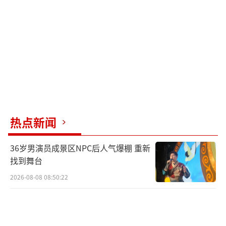
觉醒目，与黄金的温润质感形成鲜明对比，保
留了传统吉祥文化的厚重感。无论是单独佩戴
还是与其他转运珠搭配组合，都能完美适配，
成为学子日常佩戴、考前祈福的专属信物，时
刻带在身边传递“金榜题名、一举夺魁”的美
好祝福。
吉运福祖转运珠深入挖掘中国传统福运文
热点新闻
化，以国色五福系列为设计内核，打造出兼具
吉祥寓意与国潮美感的黄金饰品。这款Q萌小佛
36岁男演员成景区NPC后人气爆棚 重新
被设计为“发达、快乐、吉运、桃心、淡
找到舞台
定”五个样式，其中吉运福祖手持吉祥高照小
2026-08-08 08:50:22
星星，寓意智慧与学业赋予满满的吉运与福
气。转运珠采用5D无氰硬金工艺，环保且硬度
高，外形轻巧可爱又不失分量感。产品将传统