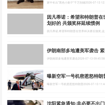
家中长出"黑色小刷子"千万别碰
2026-07-13 12
因凡蒂诺：希望和特朗普在
划好的 共颁奖杯延续惯例
因凡蒂诺,希望和特朗普在世界杯决赛后颁奖,
伊朗南部多地遭美军袭击 
伊朗南部多地遭美军袭击
2026-07-13 09:45:58
曝新空军一号机密惹怒特朗
曝新空军一号机密惹怒特朗普
2026-07-13 11:4
沈阳紧急通知:非必要不出门