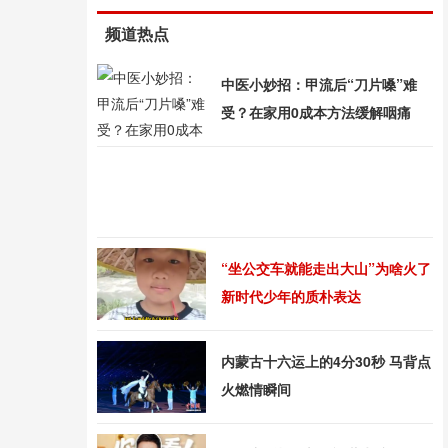
频道热点
中医小妙招：甲流后“刀片嗓”难
受？在家用0成本方法缓解咽痛
“坐公交车就能走出大山”为啥火了
新时代少年的质朴表达
内蒙古十六运上的4分30秒 马背点
火燃情瞬间