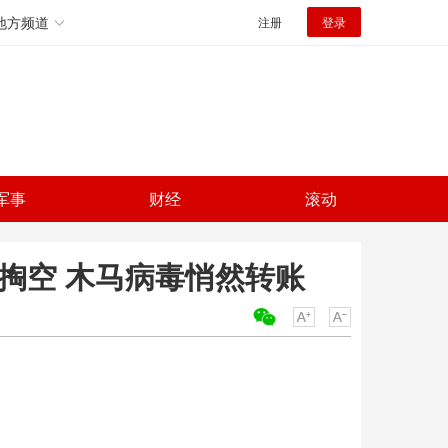
地方频道
注册
登录
军事
财经
滚动
被掏空 木马病毒悄然转账
关键词：