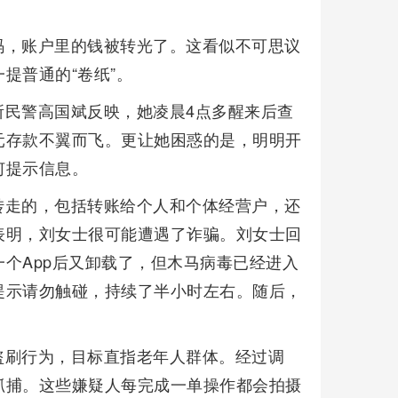
码，账户里的钱被转光了。这看似不可思议
提普通的“卷纸”。
所民警高国斌反映，她凌晨4点多醒来后查
元存款不翼而飞。更让她困惑的是，明明开
何提示信息。
转走的，包括转账给个人和个体经营户，还
表明，刘女士很可能遭遇了诈骗。刘女士回
个App后又卸载了，但木马病毒已经进入
提示请勿触碰，持续了半小时左右。随后，
盗刷行为，目标直指老年人群体。经过调
抓捕。这些嫌疑人每完成一单操作都会拍摄