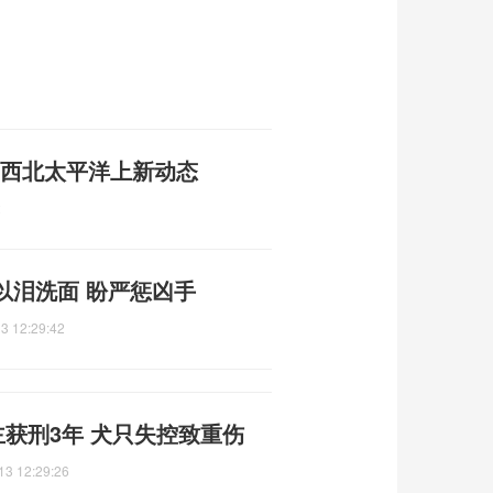
成 西北太平洋上新动态
2
以泪洗面 盼严惩凶手
3 12:29:42
主获刑3年 犬只失控致重伤
13 12:29:26