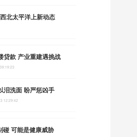
成 西北太平洋上新动态
2
楼贷款 产业重建遇挑战
09:19:23
以泪洗面 盼严惩凶手
3 12:29:42
别碰 可能是健康威胁