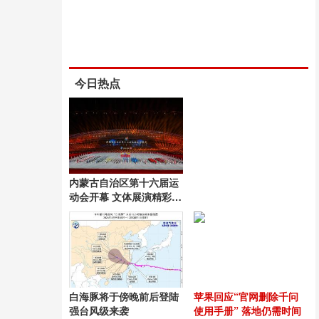
今日热点
内蒙古自治区第十六届运
动会开幕 文体展演精彩纷
呈
白海豚将于傍晚前后登陆
苹果回应“官网删除千问
强台风级来袭
使用手册” 落地仍需时间