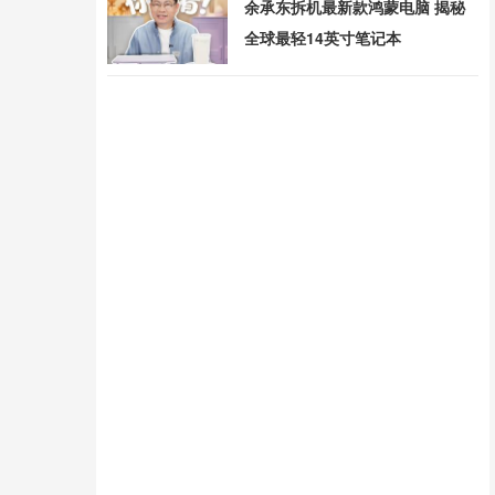
余承东拆机最新款鸿蒙电脑 揭秘
全球最轻14英寸笔记本