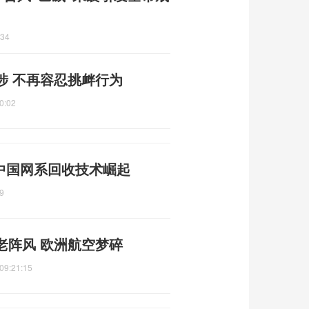
:34
涉 不再容忍挑衅行为
0:02
 中国网系回收技术崛起
9
老阵风 欧洲航空梦碎
09:21:15