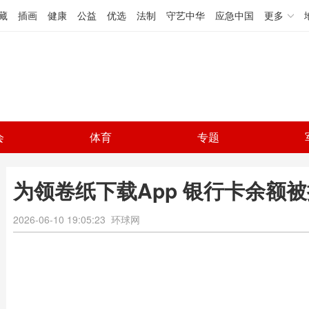
藏
插画
健康
公益
优选
法制
守艺中华
应急中国
更多
会
体育
专题
为领卷纸下载App 银行卡余额
2026-06-10 19:05:23
环球网