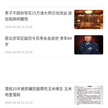
男子不顾劝导花15万请大师迁坟改运 迷
信陷阱终醒悟
2026-08-08 22:31:26
原北京军区副司令员李永金逝世 享年84
岁
2026-08-09 07:16:45
潜逃10天被抓嫌犯疑靠吃玉米维生 玉米
地里落网
2026-08-08 22:21:10