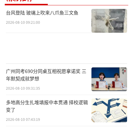
台风登陆 玻璃上吹来八爪鱼三文鱼
2026-08-10 09:21:00
天利旗下宇阳科技主打超微型MLCC，下游
以智能手机和可穿戴设备为主。
广州同考690分同桌互相祝愿拿诺奖 三
年默契成就梦想
2026-08-10 09:31:35
2025年，MLCC收入占公司总营收的92.
多地高分生扎堆填报中本贯通 择校逻辑
5%，毛利率从6.3%跳升到21.2%，全年扭亏盈
变了
利1.33亿人民币，从连亏两年的僵尸股变成有
2026-08-10 07:43:19
利润的MLCC概念股。