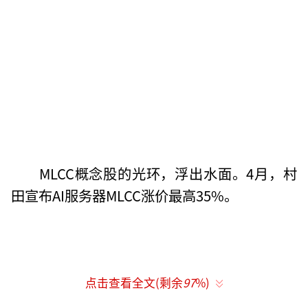
MLCC概念股的光环，浮出水面。4月，村
田宣布AI服务器MLCC涨价最高35%。
点击查看全文(剩余
97
%)
高盛将其称为"下一个存储芯片"；摩根士