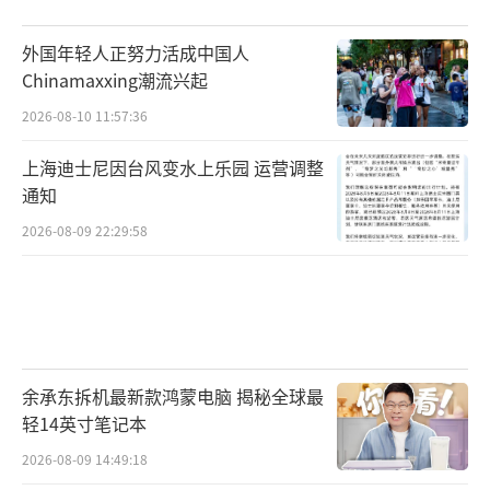
外国年轻人正努力活成中国人
Chinamaxxing潮流兴起
2026-08-10 11:57:36
上海迪士尼因台风变水上乐园 运营调整
目前为止，故事还在加速。
通知
2026-08-09 22:29:58
余承东拆机最新款鸿蒙电脑 揭秘全球最
AI服务器MLCC只占全球出货量的2-3%。
轻14英寸笔记本
但根据机构测算，其占用的产能——2025年约1
2026-08-09 14:49:18
0%，2026年预计升至15-20%。