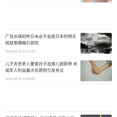
颗。
广岛长崎的昨日未必不会是日本的明天
核政策模糊引担忧
2026-08-10 13:14:03
Vera Rubin时代，这个数字膨胀至约5,000
颗。四代GPU间增幅超过20倍。
儿子去世老人要查孙子血缘儿媳拒绝 未
成年人利益最大化原则引发争议
2026-08-09 13:56:02
GB300单机柜的MLCC装载量高达44万颗。