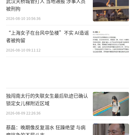
武汉天桥城管打人 当地通报 涉事人员
摩根士丹利拆解VR200物料清单后指出，MLCC
被刑拘
价值量从GB300的1,530美元跃升至4,320美
2026-08-10 10:56:36
元，增幅182%，在AI服务器BOM中已是仅次于
“上海女子在台风中坠楼”不实 AI造谣
GPU和HBM的第三大成本项。
者被拘留
2026-08-10 09:11:12
用量暴增的底层逻辑是功耗。
独闯南太行的失联女生最后轨迹已确认
锁定女儿梯附近区域
2026-08-09 22:26:36
蔡磊：晚期像反复溺水 狂躁绝望 与病
魔抗争的不屈斗志