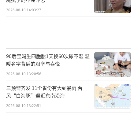
2026-08-10 14:03:27
H100单GPU功耗约700瓦，到Rubin Ultra
机柜已突破600千瓦。芯片功耗密度越高，供电
回路中的电流瞬变就越剧烈，需要更多的去耦
电容来抑制电压波动。
90后宝妈生四胞胎1天换60次尿不湿 温
暖名字背后的艰辛与喜悦
2026-08-10 13:20:56
三预警齐发 11个省份有大到暴雨 台
风“白海豚”逼近东南沿海
2026-08-10 13:22:51
MLCC的核心功能正是稳压和滤波。功耗越
高、电流变化越快、需要的颗数就越多——用量
跟着功耗走，而非跟着出货量走。