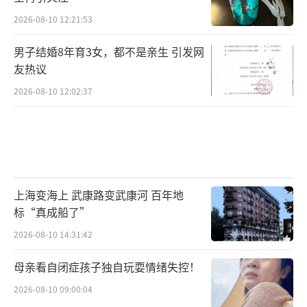
天利的股价，锚定的是整个MLCC行业的涨
2026-08-10 12:21:53
价预期。作为港股唯一纯MLCC标的，它是一张
男子结婚8年育3女，都不是亲生 引发网
放大到极致的行业期权。要理解这张期权值多
友热议
少钱，得先理解MLCC这个行业发生了什么。
2026-08-10 12:02:37
上海变海上 武康路变武康河 百年地
标“真成船了”
2026-08-10 14:31:42
母亲看自闭症孩子独自玩耍情绪失控！
H100平台，单GPU外围MLCC用量约200
2026-08-10 09:00:04