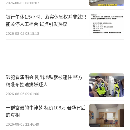
2026-08-05 08:00:02
深圳更夸张，前五个月卖了240套5000万
银行午休1.5小时，落实休息权并非就只
以上的顶豪，把上海都甩后面了。
能关停人工柜台 试点引发热议
2026-08-05 08:15:18
而大量的普通房子，面对的是数量有限而
且价格高度敏感的自住群体，之前房价涨太高
逃犯看演唱会 刚出地铁就被逮住 警方
了上不去车，现在等房价倒回来，只要价格合
精准布控速擒嫌疑人
适，能够满足生活需求，就有成交机会。
2026-08-06 09:01:00
今年的小阳春很热闹吧，但你仔细看：北
一群富豪的牛津梦 标价108万 奢华背后
的真相
京四月份二手房卖了1.8万套，创了近年同期新
高；上海五月份卖了2.8万套，也是六年同期最
2026-08-05 22:46:49