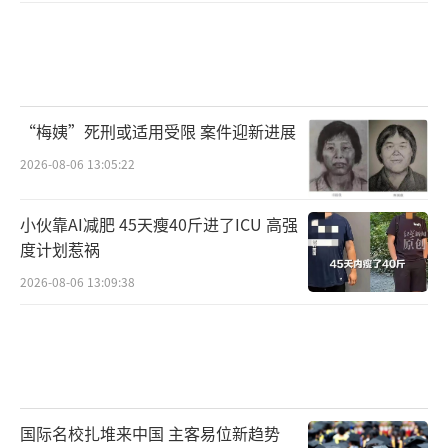
高。
可成交的主力全是总价300万以下的小户
“梅姨”死刑或适用受限 案件迎新进展
型，占比能到百分之六七十。
2026-08-06 13:05:22
什么意思？就是刚需在托底，房价跌到一
小伙靠AI减肥 45天瘦40斤进了ICU 高强
定程度，那些本来够不着的人，觉得可以上车
度计划惹祸
了，他们不挑学区、不挑概念，性价比放在第
2026-08-06 13:09:38
一位。
国际名校扎堆来中国 主客易位新趋势
而且一季度个人住房贷款余额同比还降了