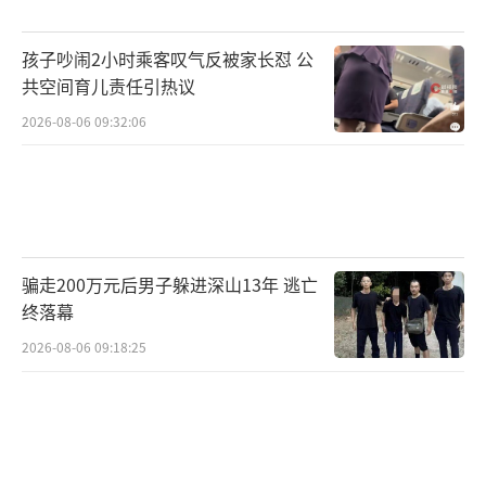
是因为这样的土地越来越少了。
孩子吵闹2小时乘客叹气反被家长怼 公
共空间育儿责任引热议
它所在的南山粤海街道，本身就是深圳产
2026-08-06 09:32:06
业最集中、财富密度最高的区域之一，旁边是
百度、腾讯、大疆，里头全是年入大几十万甚
至上百万的人。
那这些有钱的精英群体住哪儿？附近能盖
骗走200万元后男子躲进深山13年 逃亡
新房的地块，基本是零。
终落幕
2026-08-06 09:18:25
所以这块地一出来，容积率才2.9，属于核
心区里罕见的低密度地块，等于说在这条街上
你能盖的最后几栋新房，它就是为有钱人量身
定制的稀缺品。