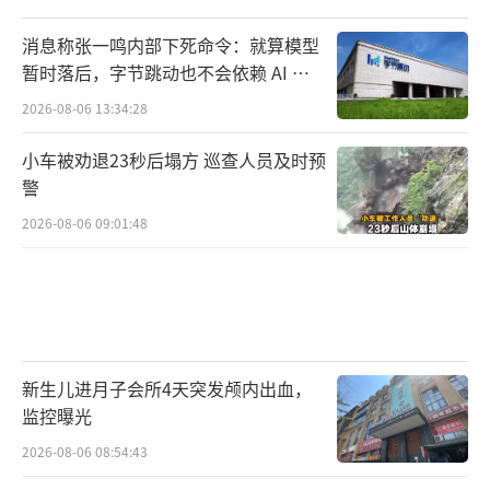
房子。
消息称张一鸣内部下死命令：就算模型
暂时落后，字节跳动也不会依赖 AI 蒸
馏技术
2026-08-06 13:34:28
小车被劝退23秒后塌方 巡查人员及时预
买不起就贷款，加杠杆，大家都觉得工资
警
会一直涨，房价也会一直涨，都觉得现在不买
2026-08-06 09:01:48
就亏了。
不光他们要，看到房价年年涨的人也要，
借钱也要买两套等着升值。
新生儿进月子会所4天突发颅内出血，
监控曝光
这叫增量博弈：需求越来越多，池子越来
2026-08-06 08:54:43
越大，开发商只要拿到地，闭眼盖都能卖光。