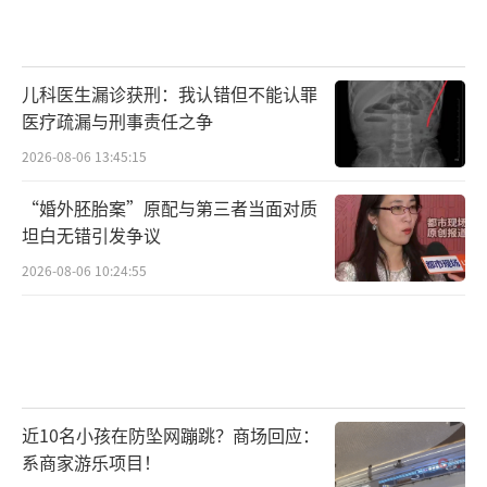
的客源、我抢你的客源，这就叫存量博弈。
儿科医生漏诊获刑：我认错但不能认罪
医疗疏漏与刑事责任之争
存量博弈下的两个世界
2026-08-06 13:45:15
“婚外胚胎案”原配与第三者当面对质
存量博弈必然会带来极致的分化，有钱人
坦白无错引发争议
的购买力依然在，他们想要的是稀缺资产，能
2026-08-06 10:24:55
让自己的钱继续增值。
于是核心地段的顶级别墅、大平层，包括
那些地王未来的产品依然能被追捧。
近10名小孩在防坠网蹦跳？商场回应：
比如今年一季度，一线城市总价3000万以
系商家游乐项目！
上的豪宅，成交同比增长14%。