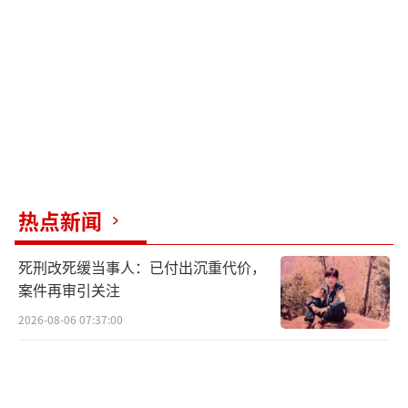
的却越来越难卖？
如果你能看明白这个问题，也就看懂了未
来十年房地产最大的变化。
热点新闻
抢地王，本质上抢的是稀缺
死刑改死缓当事人：已付出沉重代价，
案件再审引关注
为什么房价明明还在跌，这些地王还能越
2026-08-06 07:37:00
来越贵？
咱就拿最近这个深圳的地王来举例子，就