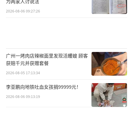
为两家人讨说法
爱马仕卖得好，不是所有服装品牌都卖得好。
2026-08-06 09:27:26
深圳湾的豪宅抢疯了，也不代表全国所有
房子都会涨。
一场鸡犬升天的旧梦
广州一烤肉店辣椒面里发现活蠼螋 顾客
获赔千元并获赠套餐
2026-08-05 17:13:34
现在房地产的逻辑已经彻底变了，以前房
李亚鹏向地铁吐血女孩捐99999元！
价为什么能涨？其实逻辑非常简单粗暴，靠的
2026-08-06 09:13:19
就是总需求在持续膨胀。
那时候，每年有上千万人进城，每年有上
千万年轻人毕业、结婚、生孩子，这些人全要