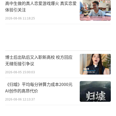
高中生做的真人恋爱游戏爆火 真实恋爱
体验引关注
2026-08-06 11:18:25
人们根本不需要研究地段、户型、配套，
因为普涨会抹平一切差异。
但今天呢？人进城的步子慢了，适龄结婚
的人口盘子也小了，更关键的是，大家不再相
博士后出轨后又入职新高校 校方回应
信房价永远涨。
无缝衔接引争议
2026-08-05 15:00:03
《归墟》平均每分钟算力成本2000元
那批借钱炒房的人，要么已经出局，要么
AI创作的高昂代价
压根不敢动，需求从源源不断变成了就这么
2026-08-06 12:13:37
多。
买房的需求不涨了，那大家就只能你抢我