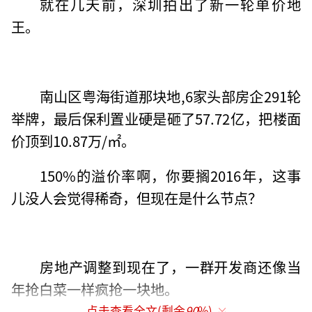
就在几天前，深圳拍出了新一轮单价地
王。
南山区粤海街道那块地,6家头部房企291轮
举牌，最后保利置业硬是砸了57.72亿，把楼面
价顶到10.87万/㎡。
150%的溢价率啊，你要搁2016年，这事
儿没人会觉得稀奇，但现在是什么节点？
房地产调整到现在了，一群开发商还像当
年抢白菜一样疯抢一块地。
点击查看全文(剩余
90
%)