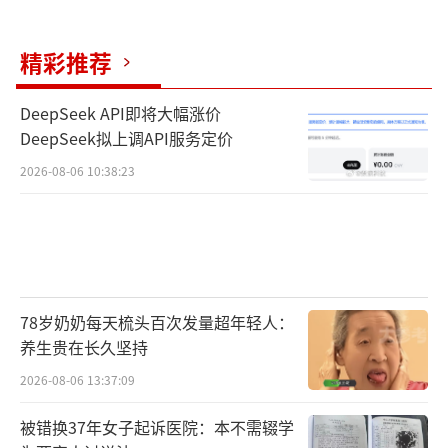
精彩推荐
DeepSeek API即将大幅涨价
而且你看都是谁在抢地？全是大国企、大
DeepSeek拟上调API服务定价
央企，一家民企都没有。为什么？
2026-08-06 10:38:23
因为现在的市场只有“国家队”敢拿这种
长期筹码，他们资金成本低，也不怕压货。
78岁奶奶每天梳头百次发量超年轻人：
普通人看的是明天跌不跌，他们看的是五
养生贵在长久坚持
年后这片区还剩多少供应。
2026-08-06 13:37:09
现在的地王越来越像奢侈品市场，就像你
被错换37年女子起诉医院：本不需辍学