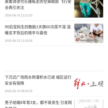
乘客讲述可乐爆瓶击伤空乘眼部 飞行安
全再引关注
2026-08-10 12:21:53
90后宝妈生四胞胎1天换60次尿不湿 温
暖名字背后的艰辛与喜悦
2026-08-10 13:20:56
下沉式广场雨水倒灌积水已退 城区运行
安全有保障
2026-08-10 08:01:55
男子结婚8年育3女，都不是亲生 引发网