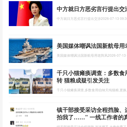
中方就日方恶劣言行提出交
中方就日方恶劣言行提出交涉
2026-07-13 09:3
美国媒体嘲讽法国新航母用
美国媒体嘲讽法国新航母用老阵风
2026-07-13 
千只小猫瘫痪调查：多数食
转 猫粮成疑引发关注
千只小猫瘫痪调查,多数食用伯纳天纯猫粮,更
镇干部接受采访全程挡脸、
拍我了……” 一线工作者的
镇干部接受采访全程挡脸,连连摆手,太像作秀了