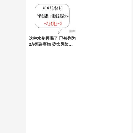
推发展
这种水别再喝了 已被列为
2A类致癌物 烫饮风险需
警惕