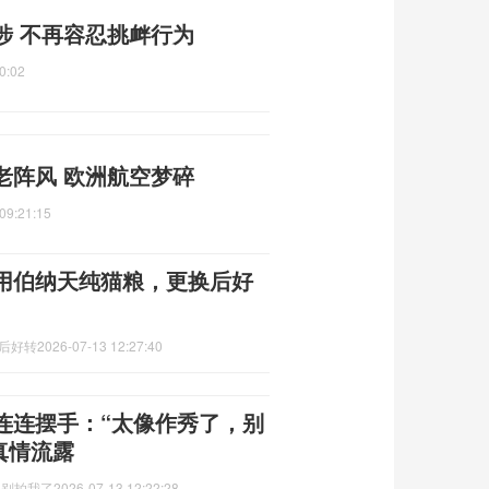
涉 不再容忍挑衅行为
0:02
老阵风 欧洲航空梦碎
09:21:15
用伯纳天纯猫粮，更换后好
换后好转
2026-07-13 12:27:40
连连摆手：“太像作秀了，别
真情流露
,别拍我了
2026-07-13 12:22:28