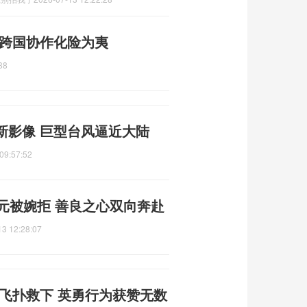
 跨国协作化险为夷
38
新影像 巨型台风逼近大陆
09:57:52
元被婉拒 善良之心双向奔赴
13 12:28:07
飞扑救下 英勇行为获赞无数