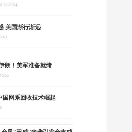
3 12:22:04
感 美国渐行渐远
9:49
准伊朗！美军准备就绪
13:55
 中国网系回收技术崛起
9
 台风“巴威”来袭引发全市戒