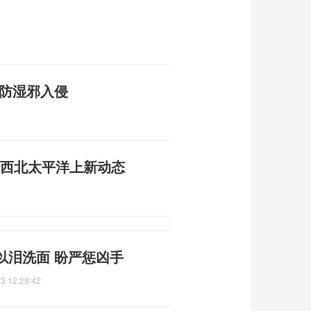
预防湿邪入侵
成 西北太平洋上新动态
2
以泪洗面 盼严惩凶手
3 12:29:42