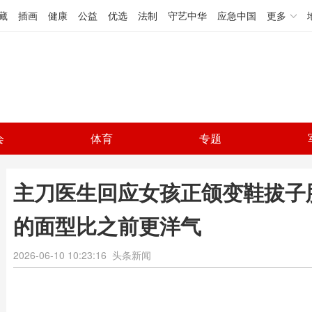
藏
插画
健康
公益
优选
法制
守艺中华
应急中国
更多
会
体育
专题
主刀医生回应女孩正颌变鞋拔子
的面型比之前更洋气
2026-06-10 10:23:16
头条新闻