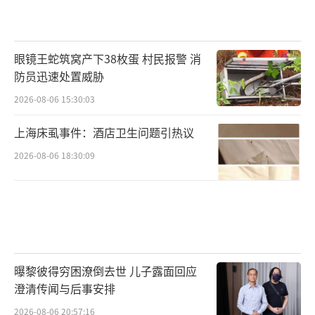
眼镜王蛇筑窝产下38枚蛋 村民报警 消
防员迅速处置威胁
2026-08-06 15:30:03
上海床虱事件：酒店卫生问题引热议
2026-08-06 18:30:09
曝黎彼得穷困潦倒去世 儿子露面回应
澄清传闻与后事安排
2026-08-06 20:57:16