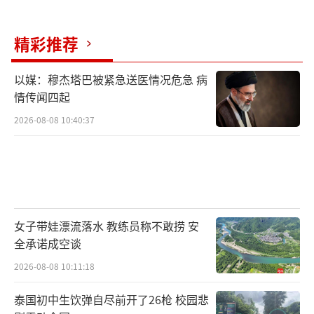
精彩推荐
以媒：穆杰塔巴被紧急送医情况危急 病
情传闻四起
2026-08-08 10:40:37
女子带娃漂流落水 教练员称不敢捞 安
全承诺成空谈
2026-08-08 10:11:18
泰国初中生饮弹自尽前开了26枪 校园悲