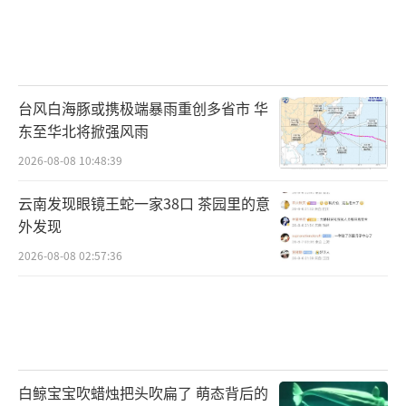
台风白海豚或携极端暴雨重创多省市 华
东至华北将掀强风雨
2026-08-08 10:48:39
云南发现眼镜王蛇一家38口 茶园里的意
外发现
2026-08-08 02:57:36
白鲸宝宝吹蜡烛把头吹扁了 萌态背后的