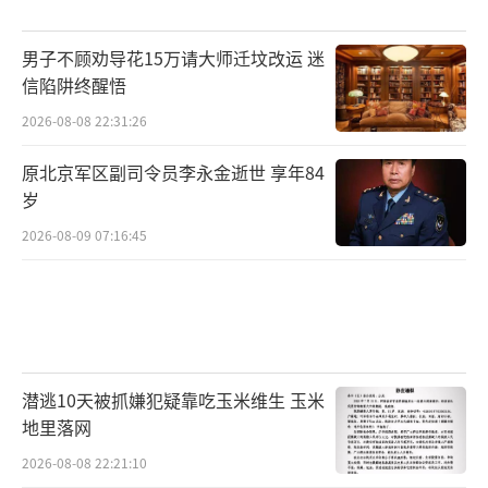
男子不顾劝导花15万请大师迁坟改运 迷
信陷阱终醒悟
2026-08-08 22:31:26
原北京军区副司令员李永金逝世 享年84
岁
2026-08-09 07:16:45
潜逃10天被抓嫌犯疑靠吃玉米维生 玉米
地里落网
2026-08-08 22:21:10