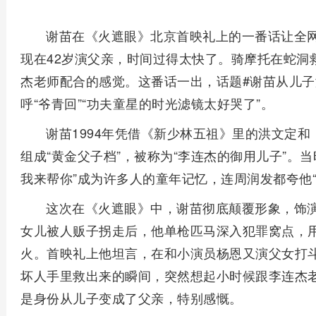
谢苗在《火遮眼》北京首映礼上的一番话让全
现在42岁演父亲，时间过得太快了。骑摩托在蛇洞
杰老师配合的感觉。这番话一出，话题#谢苗从儿子
呼“爷青回”“功夫童星的时光滤镜太好哭了”。
谢苗1994年凭借《新少林五祖》里的洪文定
组成“黄金父子档”，被称为“李连杰的御用儿子”。
我来帮你”成为许多人的童年记忆，连周润发都夸他
这次在《火遮眼》中，谢苗彻底颠覆形象，饰
女儿被人贩子拐走后，他单枪匹马深入犯罪窝点，用
火。首映礼上他坦言，在和小演员杨恩又演父女打
坏人手里救出来的瞬间，突然想起小时候跟李连杰
是身份从儿子变成了父亲，特别感慨。