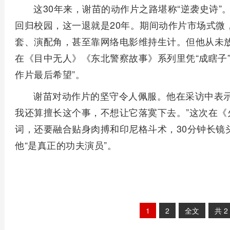
这30年来，谢苗的动作片之路堪称“逆袭史诗
回归校园，这一退就是20年。期间动作片市场式微，
套、演配角，甚至靠网络电影维持生计。但他从未
在《目中无人》《东北警察故事》系列里凭“成瞎子”
作片最后希望”。
谢苗对动作片的坚守令人佩服。他在采访中表示
我还算擅长这个事，不想让它落寞下去。”这次在《
词，还要融合贴身肉搏和印尼格斗术，30分钟长镜
他“是真正的功夫演员”。
1
2
全文
共
2