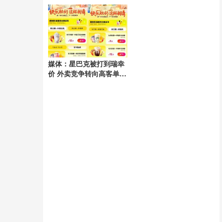
电隐患
媒体：星巴克被打到瑞幸
价 外卖竞争转向高客单市
场