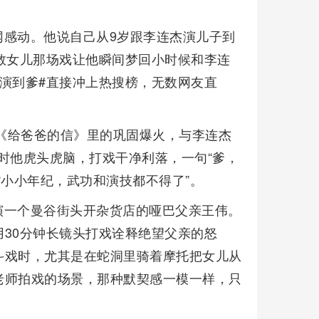
网感动。他说自己从9岁跟李连杰演儿子到
救女儿那场戏让他瞬间梦回小时候和李连
演到爹#直接冲上热搜榜，无数网友直
和《给爸爸的信》里的巩固爆火，与李连杰
当时他虎头虎脑，打戏干净利落，一句“爹，
“小小年纪，武功和演技都不得了”。
演一个曼谷街头开杂货店的哑巴父亲王伟。
30分钟长镜头打戏诠释绝望父亲的怒
斗戏时，尤其是在蛇洞里骑着摩托把女儿从
老师拍戏的场景，那种默契感一模一样，只