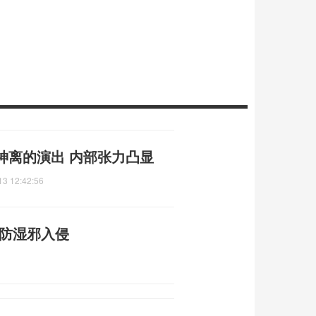
神离的演出 内部张力凸显
13 12:42:56
预防湿邪入侵