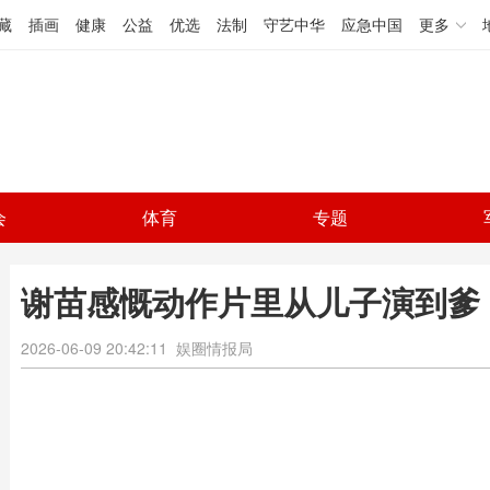
藏
插画
健康
公益
优选
法制
守艺中华
应急中国
更多
会
体育
专题
谢苗感慨动作片里从儿子演到爹
2026-06-09 20:42:11
娱圈情报局