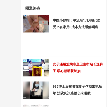
频道热点
中医小妙招：甲流后“刀片嗓”难
受？在家用0成本方法缓解咽痛
女子遇尴尬乘客递卫生巾站长送裤
子 暖心相助获锦旗
985博士后被曝在妻子孕期出轨后
续 法院判决赔偿仍未道歉