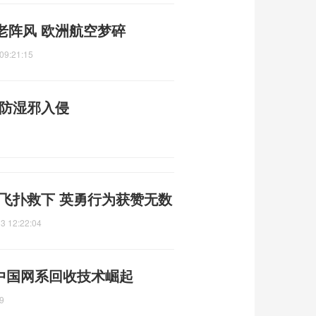
老阵风 欧洲航空梦碎
09:21:15
预防湿邪入侵
飞扑救下 英勇行为获赞无数
3 12:22:04
 中国网系回收技术崛起
9