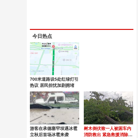
今日热点
700米道路设5处红绿灯引
热议 居民担忧加剧拥堵
游客在承德塞罕坝遇冰雹
树木倒伏致一人被困车内
立秋后首场冰雹来袭
消防救出 紧急救援消除触