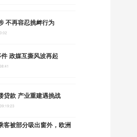
涉 不再容忍挑衅行为
0:02
事件 政媒互撕风波再起
38:41
楼贷款 产业重建遇挑战
09:19:23
乘客被部分吸出窗外，欧洲