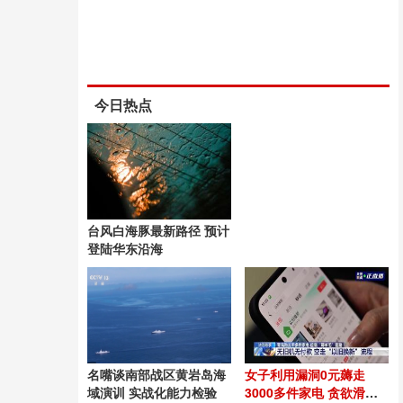
今日热点
台风白海豚最新路径 预计
登陆华东沿海
名嘴谈南部战区黄岩岛海
女子利用漏洞0元薅走
域演训 实战化能力检验
3000多件家电 贪欲滑向