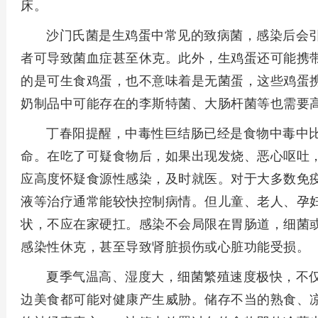
床。
沙门氏菌是生鸡蛋中常见的致病菌，感染后会
者可导致菌血症甚至休克。此外，生鸡蛋还可能携
的是可生食鸡蛋，也不意味着是无菌蛋，这些鸡蛋
奶制品中可能存在的李斯特菌、大肠杆菌等也需要
丁春阳提醒，中毒性巨结肠已经是食物中毒中
命。在吃了可疑食物后，如果出现发烧、恶心呕吐
应高度怀疑食源性感染，及时就医。对于大多数免
液等治疗通常能较快控制病情。但儿童、老人、孕
状，不应在家硬扛。感染不会局限在胃肠道，细菌
感染性休克，甚至导致肾脏损伤或心脏功能受损。
夏季气温高、湿度大，细菌繁殖速度极快，不
边美食都可能对健康产生威胁。储存不当的熟食、