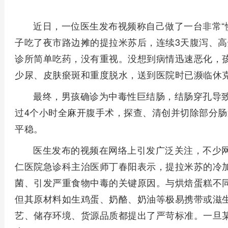
近日，一位医生发布视频称自己做了一台非常“
子吃了夜市路边摊的提拉米苏后，连续3天腹泻、
诊所简单吃药，没有重视。没想到病情迅速恶化，
少尿、皮肤瘀斑和重度脱水，送到医院时已濒临休
最终，男孩确诊为中毒性巨结肠，结肠穿孔导
过4个小时全麻开腹手术，探查、清创并切除部分肠
平稳。
医生发布的视频在网络上引发广泛关注，不少网
仁医院急诊科主治医师丁春阳表示，提拉米苏的冷
菌、引发严重食物中毒的关键原因。与烘焙蛋糕不
但其原材料如生鸡蛋、奶酪、奶油等极易携带或滋
艺、储存环境、货源品质都提出了严苛标准。一旦