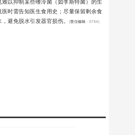
也难以抑制某些嗜冷菌（如李斯特菌）的生
就医时需告知医生食用史；尽量保留剩余食
水，避免脱水引发器官损伤。
(
责任编辑
：0764)