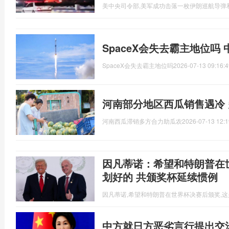
美中央司令部,美军成功击落一枚伊朗巡航导弹
SpaceX会失去霸主地位吗
SpaceX会失去霸主地位吗
2026-07-13 09:16:4
河南部分地区西瓜销售遇冷
河南西瓜滞销多方合力助瓜农
2026-07-13 12:1
因凡蒂诺：希望和特朗普在
划好的 共颁奖杯延续惯例
因凡蒂诺,希望和特朗普在世界杯决赛后颁奖,
中方就日方恶劣言行提出交