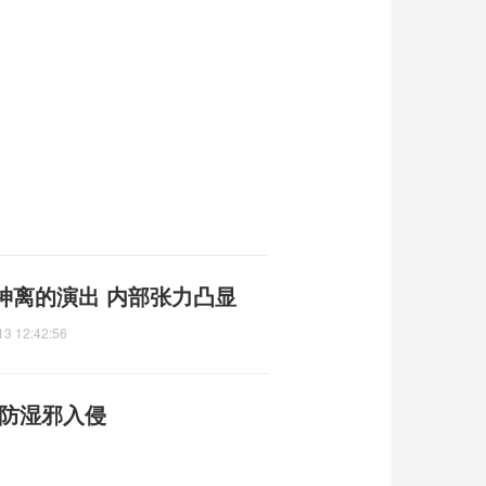
神离的演出 内部张力凸显
13 12:42:56
预防湿邪入侵