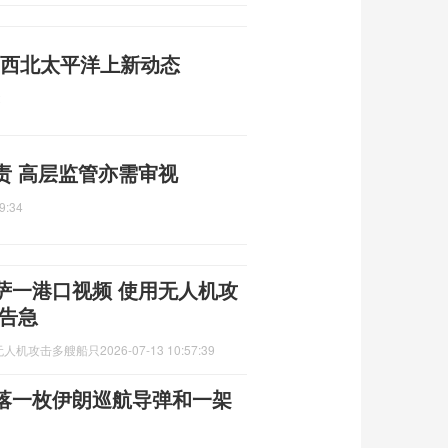
成 西北太平洋上新动态
2
责 高层监管亦需审视
9:34
萨一港口视频 使用无人机攻
告急
无人机攻击多艘船只
2026-07-13 10:57:39
落一枚伊朗巡航导弹和一架