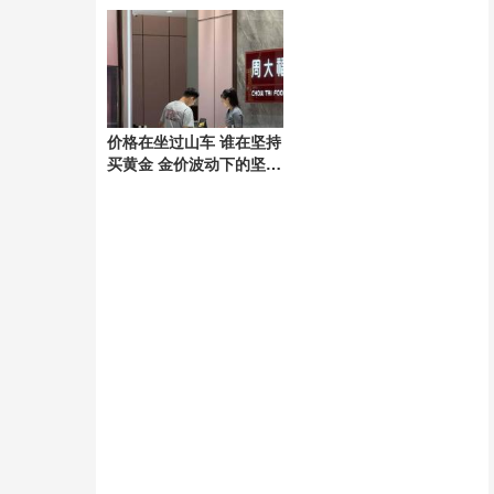
犯罪深渊
价格在坐过山车 谁在坚持
买黄金 金价波动下的坚守
者