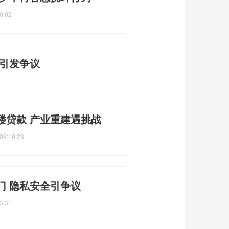
0:02
宪引发争议
楼贷款 产业重建遇挑战
09:19:23
门 隐私安全引争议
3:31