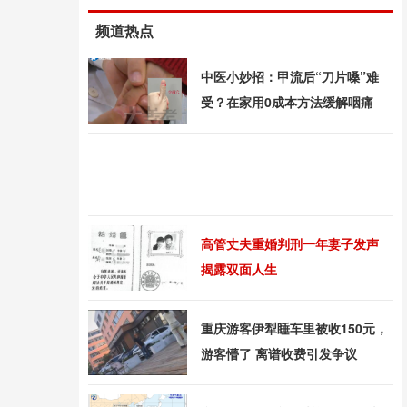
频道热点
中医小妙招：甲流后“刀片嗓”难
受？在家用0成本方法缓解咽痛
高管丈夫重婚判刑一年妻子发声
揭露双面人生
重庆游客伊犁睡车里被收150元，
游客懵了 离谱收费引发争议