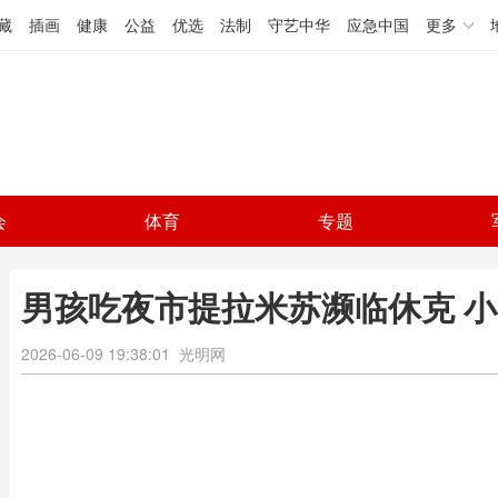
藏
插画
健康
公益
优选
法制
守艺中华
应急中国
更多
会
体育
专题
男孩吃夜市提拉米苏濒临休克 
2026-06-09 19:38:01
光明网