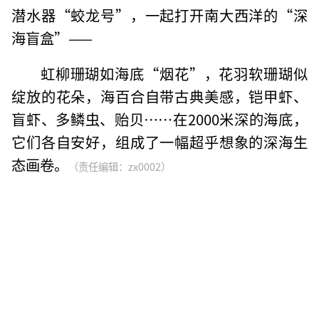
潜水器“蛟龙号”，一起打开南大西洋的“深
海盲盒”——
虹柳珊瑚如海底“烟花”，花羽软珊瑚似
绽放的花朵，海百合自带古典美感，铠甲虾、
盲虾、多鳞虫、贻贝……在2000米深的海底，
它们各自安好，组成了一幅超乎想象的深海生
态画卷。
（责任编辑：zx0002）