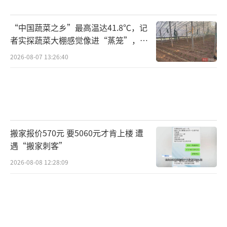
考前三个月，一个意想不到的问题出现了：失
眠。有时我凌晨一两点都睡不着，有时要到三
“中国蔬菜之乡”最高温达41.8℃，记
四点才能睡着，然后早上六点又得起床。换作
者实探蔬菜大棚感觉像进“蒸笼”，有
村民称只能凌晨两点起来干活
别人，可能早就崩溃了，但我坚持到了高考结
2026-08-07 13:26:40
束，靠打篮球和做白日梦来放松，不断地告诉
自己不能放弃。考试第二天早上，我参加了数
学考试。后来，在一次采访中，我说过一句非
常感人的话：表面上看，这只是数学考试，但
搬家报价570元 要5060元才肯上楼 遭
实际上，这是一次自我考验——考验我是否足够
遇“搬家刺客”
努力，是否坚持不懈。成绩公布时，我没有说
2026-08-08 12:28:09
自己考得很好。我说的话更有分量：对其他人
来说，这个成绩仅仅是成功，但对我而言，这
意味着我战胜了失眠、焦虑和缺乏自信。我无
比庆幸自己当时没有放弃，而是坚持了下来。