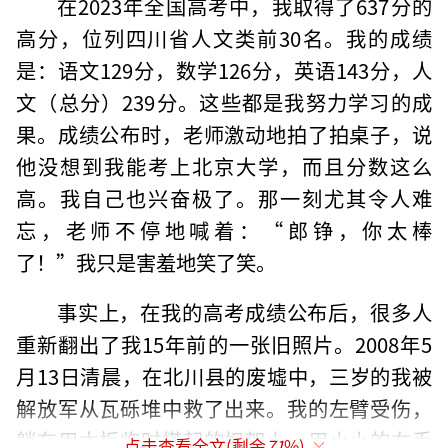
在2023年全国高考中，我取得了637分的
高分，位列四川省人文类前30名。我的成绩
是：语文129分，数学126分，英语143分，人
文（总分）239分。这些都是我努力学习的成
果。成绩公布时，老师激动地拍了拍桌子，说
他没想到我能考上北京大学，而且分数这么
高。我自己也兴奋极了。那一刻尤其令人难
忘，老师不停地喊着：“郎铮，你太棒
了！”我只是害羞地笑了笑。
事实上，在我的高考成绩公布后，很多人
重新翻出了我15年前的一张旧照片。2008年5
月13日清晨，在北川县的废墟中，三岁的我被
解放军从瓦砾堆中救了出来。我的左臂受伤，
躺在用木板临时搭起的担架上，用小小的右手
点击查看全文(剩余
71
%)