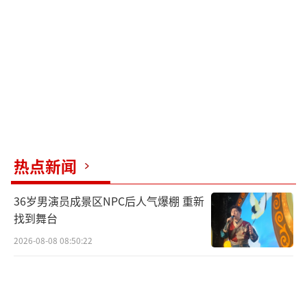
提到“地震”这个词，我都会嚎啕大哭。这种
恐惧一直持续到我九岁以后才慢慢消退。
很多人只看到了照片中的情绪，却看不到
我在接下来的十年里是如何一步步艰难地走出
阴影的。中学时，数学成了我最大的障碍。一
次考试不及格后，我在媒体面前开玩笑地称自
己是“懒骨头”。我的班主任赵静老师找到
热点新闻
我，对我说：“郎铮，我相信你身上散发着一
种非常特别的力量——勇气。”我永远不会忘记
36岁男演员成景区NPC后人气爆棚 重新
这句话。从那时起，我拼命学习，经常独自坐
找到舞台
在角落里，咬牙切齿，一点一点地提高数学成
2026-08-08 08:50:22
绩，直到它最终成为我最弱的科目。
我在绵阳东辰中学文科部读了三年书。高