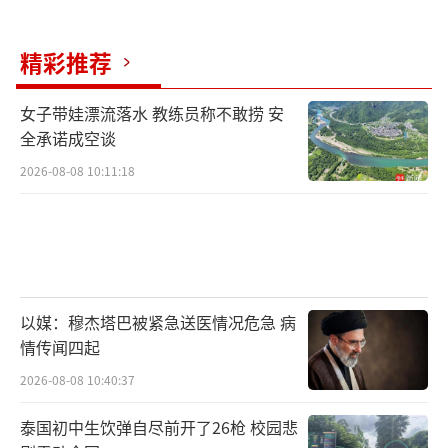
2023年7月，我被北京大学国际关系学院录
精彩推荐
取。收到录取通知书后，我把它拿给了那位摄
影师叔叔。
（责任编辑：0882）
女子带娃漂流落水 教练员称不敢捞 安
全承诺成空谈
2026-08-08 10:11:18
以媒：穆杰塔巴被紧急送医情况危急 病
情传闻四起
2026-08-08 10:40:37
泰国初中生饮弹自尽前开了26枪 校园悲