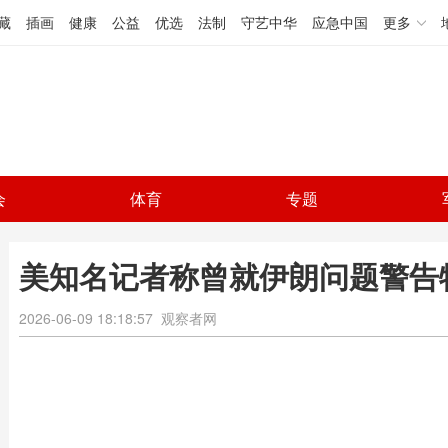
藏
插画
健康
公益
优选
法制
守艺中华
应急中国
更多
会
体育
专题
美知名记者称曾就伊朗问题警告
2026-06-09 18:18:57
观察者网