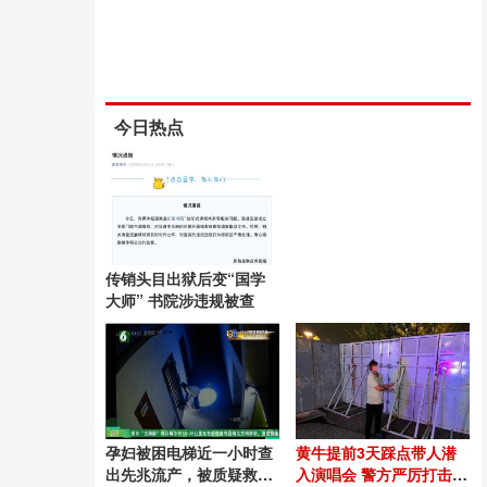
今日热点
传销头目出狱后变“国学
大师” 书院涉违规被查
孕妇被困电梯近一小时查
黄牛提前3天踩点带人潜
出先兆流产，被质疑救援
入演唱会 警方严厉打击违