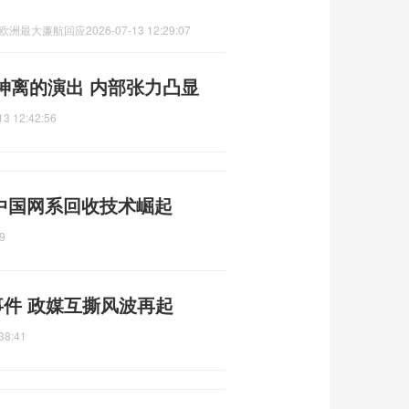
,欧洲最大廉航回应
2026-07-13 12:29:07
神离的演出 内部张力凸显
13 12:42:56
 中国网系回收技术崛起
9
事件 政媒互撕风波再起
38:41