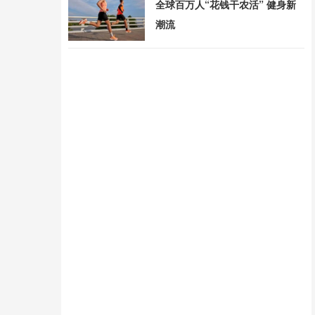
全球百万人“花钱干农活” 健身新
潮流