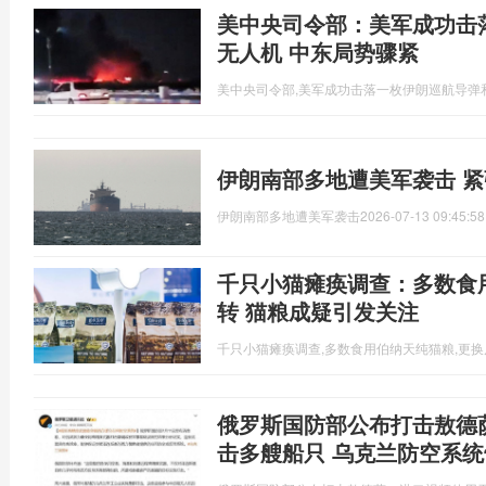
美中央司令部：美军成功击
无人机 中东局势骤紧
美中央司令部,美军成功击落一枚伊朗巡航导弹
伊朗南部多地遭美军袭击 
伊朗南部多地遭美军袭击
2026-07-13 09:45:58
千只小猫瘫痪调查：多数食
转 猫粮成疑引发关注
千只小猫瘫痪调查,多数食用伯纳天纯猫粮,更
俄罗斯国防部公布打击敖德
击多艘船只 乌克兰防空系统