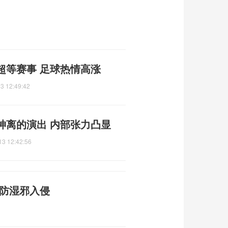
超等赛事 足球热情高涨
3 12:49:42
神离的演出 内部张力凸显
13 12:42:56
预防湿邪入侵