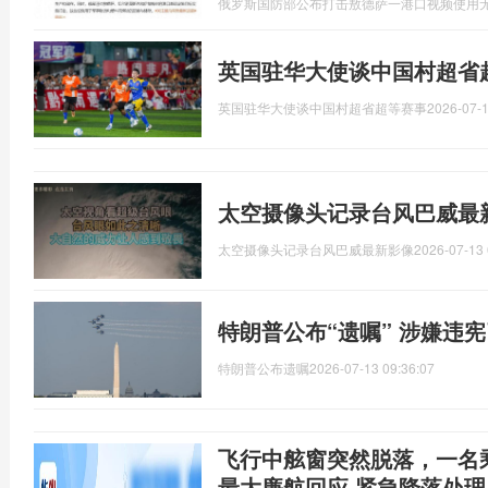
俄罗斯国防部公布打击敖德萨一港口视频使用
英国驻华大使谈中国村超省
英国驻华大使谈中国村超省超等赛事
2026-07-1
太空摄像头记录台风巴威最
太空摄像头记录台风巴威最新影像
2026-07-13 
特朗普公布“遗嘱” 涉嫌违
特朗普公布遗嘱
2026-07-13 09:36:07
飞行中舷窗突然脱落，一名
最大廉航回应 紧急降落处理