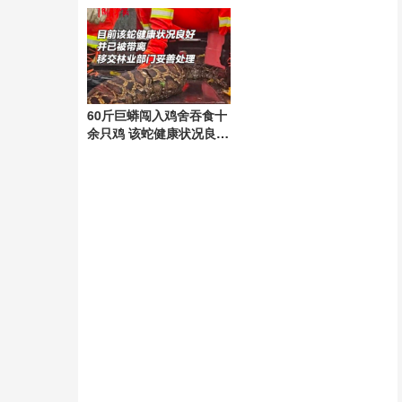
不力，管理方：当事人没
法行为
及时按救援键
60斤巨蟒闯入鸡舍吞食十
余只鸡 该蛇健康状况良好
已被带离移交林业部门妥
善处理