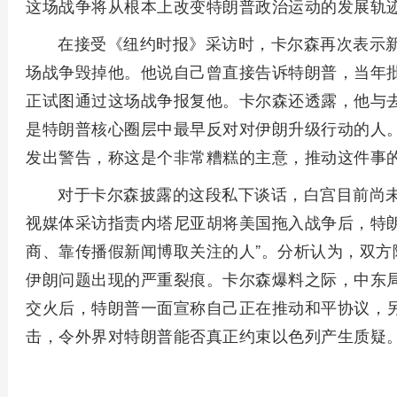
这场战争将从根本上改变特朗普政治运动的发展轨
在接受《纽约时报》采访时，卡尔森再次表示
场战争毁掉他。他说自己曾直接告诉特朗普，当年
正试图通过这场战争报复他。卡尔森还透露，他与去
是特朗普核心圈层中最早反对对伊朗升级行动的人。
发出警告，称这是个非常糟糕的主意，推动这件事
对于卡尔森披露的这段私下谈话，白宫目前尚
视媒体采访指责内塔尼亚胡将美国拖入战争后，特朗
商、靠传播假新闻博取关注的人”。分析认为，双方
伊朗问题出现的严重裂痕。卡尔森爆料之际，中东局
交火后，特朗普一面宣称自己正在推动和平协议，
击，令外界对特朗普能否真正约束以色列产生质疑