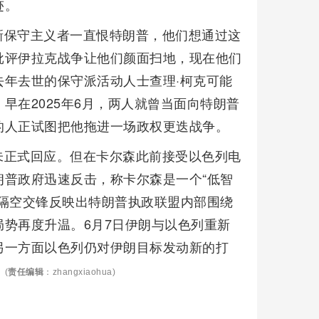
迹。
新保守主义者一直恨特朗普，他们想通过这
批评伊拉克战争让他们颜面扫地，现在他们
年去世的保守派活动人士查理·柯克可能
早在2025年6月，两人就曾当面向特朗普
的人正试图把他拖进一场政权更迭战争。
未正式回应。但在卡尔森此前接受以色列电
普政府迅速反击，称卡尔森是一个“低智
隔空交锋反映出特朗普执政联盟内部围绕
势再度升温。6月7日伊朗与以色列重新
另一方面以色列仍对伊朗目标发动新的打
。
(
责任编辑
：zhangxiaohua)