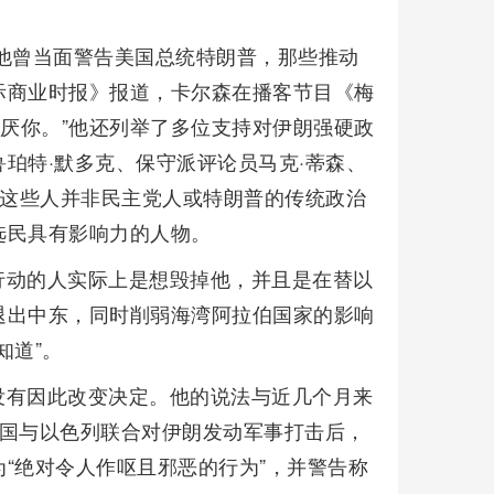
他曾当面警告美国总统特朗普，那些推动
际商业时报》报道，卡尔森在播客节目《梅
讨厌你。”他还列举了多位支持对伊朗强硬政
珀特·默多克、保守派评论员马克·蒂森、
调这些人并非民主党人或特朗普的传统政治
选民具有影响力的人物。
行动的人实际上是想毁掉他，并且是在替以
退出中东，同时削弱海湾阿拉伯国家的影响
知道”。
没有因此改变决定。他的说法与近几个月来
美国与以色列联合对伊朗发动军事打击后，
“绝对令人作呕且邪恶的行为”，并警告称