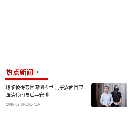
热点新闻
曝黎彼得穷困潦倒去世 儿子露面回应
澄清传闻与后事安排
2026-08-06 20:57:16