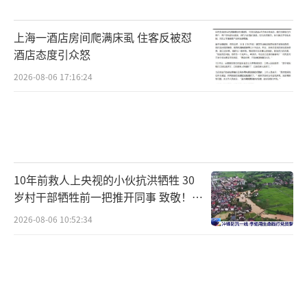
上海一酒店房间爬满床虱 住客反被怼
酒店态度引众怒
2026-08-06 17:16:24
10年前救人上央视的小伙抗洪牺牲 30
岁村干部牺牲前一把推开同事 致敬！送
别！
2026-08-06 10:52:34