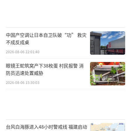
中国产空调让日本自卫队破“功” 救灾
不成反成桌
2026-08-06 22:01:40
眼镜王蛇筑窝产下38枚蛋 村民报警 消
防员迅速处置威胁
2026-08-06 15:30:03
台风白海豚进入48小时警戒线 福建启动