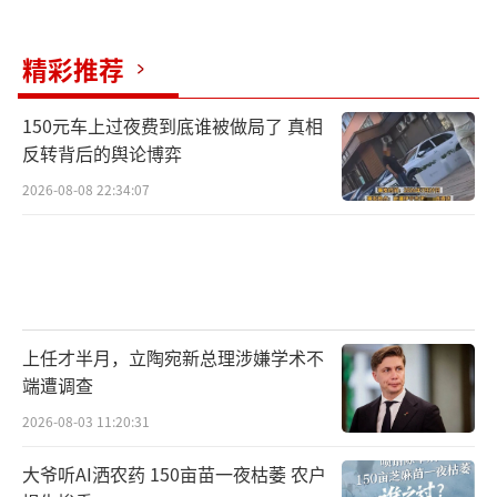
精彩推荐
150元车上过夜费到底谁被做局了 真相
反转背后的舆论博弈
2026-08-08 22:34:07
上任才半月，立陶宛新总理涉嫌学术不
端遭调查
2026-08-03 11:20:31
大爷听AI洒农药 150亩苗一夜枯萎 农户