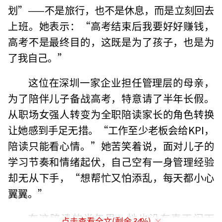
划”——不是旅行，也不是休息，而是立刻回去
上班。她表示：“高考结束后我要好好赚钱，
高考不是最终目的，这既是为了孩子，也是为
了我自己。”
这位在深圳一家企业担任管理层的母亲，
为了陪伴儿子备战高考，特意请了半年长假。
从职场女强人转变为全职陪读家长的角色转换
让她感到手足无措。“工作至少老板会给KPI，
陪读只能看心情。”她苦笑着说，面对儿子的
学习节奏和情绪起伏，自己空有一身管理经验
却无从下手，“想帮忙又怕添乱，每天都小心
翼翼。”
在这陪读的半年里，她也没有真正闲下
点击查看全文(剩余
34
%)