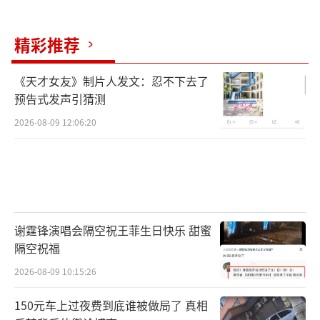
额为31%，较去年同期增长4.3个百分点。A00
和A0级经济型电动车市场压力较大，A00级电
精彩推荐
动车型批发销量约8.7万辆，同比下降44%，环
比增长22%，在纯电动车中所占份额为10%，
《天才女友》制片人发文：忍不下去了
预告式发声引猜测
较去年同期下降11.6个百分点。
2026-08-09 12:06:20
从长期普及趋势看，经济型电动车增长是
最有潜力的，只有入门级电动车普及才能真正
拉动车市的可持续增量。
乘用车出口也是5月我国车市的一大亮点。
谢霆锋演唱会隔空祝王菲生日快乐 甜蜜
当月，我国乘用车出口（含整车与CKD）78.4
隔空祝福
万辆，同比增长75.1%，环比增长2.3%，占乘
2026-08-09 10:15:26
用车厂商销量的35%。其中，新能源乘用车出
150元车上过夜费到底谁被做局了 真相
口42.4万辆，同比增长112.6%，占乘用车出口