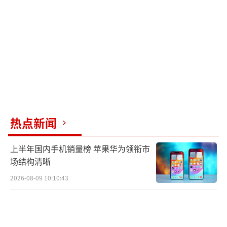
5月国内乘用车市场呈现总量承压、环比走
强、结构极致分化的运行态势，整体未实现实
质性复苏。回暖仅为结构性修复，电动化迭代
与海外出口已成为行业长期增长的核心支撑。
基于此，乘联会下调其对2026年国内乘用车零
售销量预期，增速由-1%下调至-11%。
燃油乘用车零售销量约56万辆，同比下降3
热点新闻
9%，市场份额为37.1%。与此相对，新能源乘
上半年国内手机销量榜 苹果华为领衔市
用车市场零售销量为95万辆，同比下降7.5%，
场结构清晰
环比增长12.4%，渗透率进一步提升至62.
2026-08-09 10:10:43
9%，较去年同期提升9.9个百分点，环比提升1.
6个百分点。新能源乘用车批发销量达到135.2
万辆，同比增长10.6%，环比增长10.3%，渗