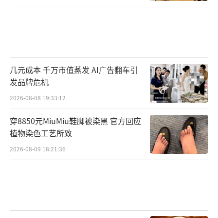
几元成本 千万市值蒸发 AI广告翻车引
发品牌危机
2026-08-08 19:33:12
穿8850元MiuMiu鞋脚被染黑 官方回应
植物染色工艺所致
2026-08-09 18:21:36