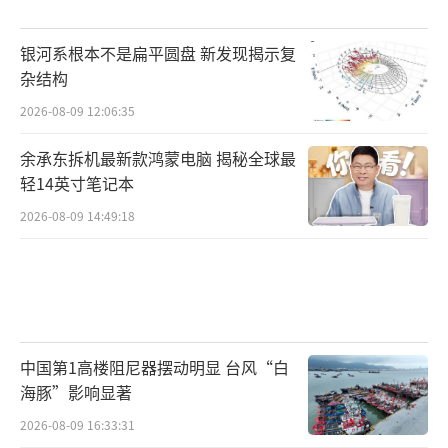
有效对冲国内市场的增长压力，支撑行业整体
银河系根本不是扁平圆盘 新发现揭示复
平稳运行。预计2026年，中国汽车出口有望达
杂结构
到1200万辆。不过，今年中国汽车出口也有望
2026-08-09 12:06:35
突破1000万辆。
余承东拆机最新款鸿蒙电脑 揭秘全球最
与出口火热形成鲜明对比的是，国内乘用
轻14英寸笔记本
车市场零售端呈现大幅下滑态势。1—5月，全
2026-08-09 14:49:18
国乘用车累计零售销量为709.9万辆，同比下降
19.5%。其中，新能源乘用车累计零售销量为3
69.7万辆，同比下降15.1%。为此，乘联会下
调了市场预期，将年初预计的2026年国内乘用
车零售量同比下滑1%下调至同比下滑11%。
中国第1高楼阻尼器摆动明显 台风“白
海豚”影响显著
预判显示，乘用车市场将在今年三季度得
2026-08-09 16:33:31
到逐步改善，四季度车市预计会恢复正增长。