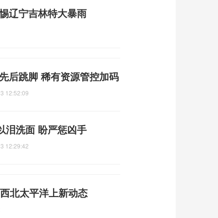
警惕辽宁吉林特大暴雨
先后跳脚 稀有资源管控加码
3 12:52:09
以泪洗面 盼严惩凶手
3 12:29:42
成 西北太平洋上新动态
2