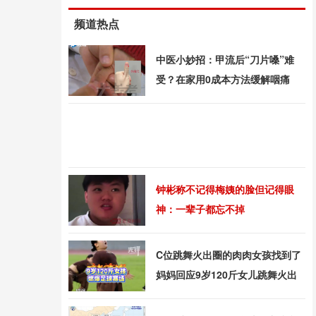
频道热点
中医小妙招：甲流后“刀片嗓”难
受？在家用0成本方法缓解咽痛
钟彬称不记得梅姨的脸但记得眼
神：一辈子都忘不掉
C位跳舞火出圈的肉肉女孩找到了
妈妈回应9岁120斤女儿跳舞火出
圈