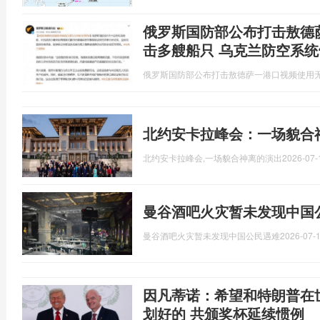
俄罗斯国防部公布打击敖德
击多艘船只 乌克兰防空系统
俄罗斯国防部公布打击敖德萨一港口视频使用
北约安卡拉峰会：一场貌合
北约安卡拉峰会,一场貌合神离的演出
2026-07-
曼谷酒吧火灾暂未发现中国
曼谷酒吧火灾暂未发现中国公民遇难
2026-07-1
因凡蒂诺：希望和特朗普在
划好的 共颁奖杯延续惯例