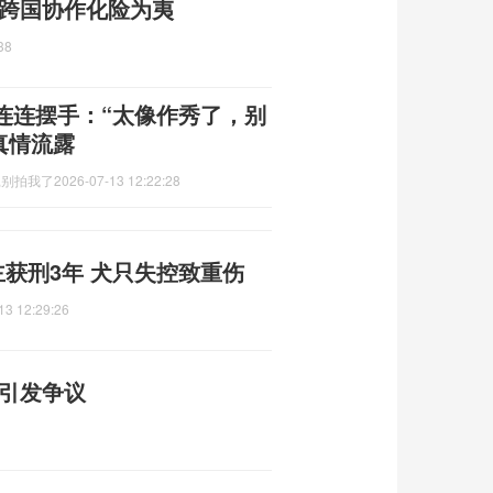
 跨国协作化险为夷
38
连连摆手：“太像作秀了，别
真情流露
,别拍我了
2026-07-13 12:22:28
主获刑3年 犬只失控致重伤
13 12:29:26
宪引发争议