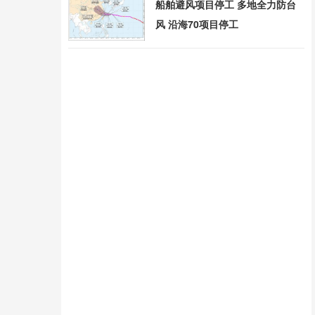
船舶避风项目停工 多地全力防台
风 沿海70项目停工