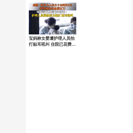
砸伤
宝妈称女婴遭护理人员拍
打贴耳吼叫 住院已花费9
万多元