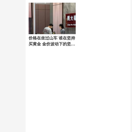
犯罪深渊
价格在坐过山车 谁在坚持
买黄金 金价波动下的坚守
者