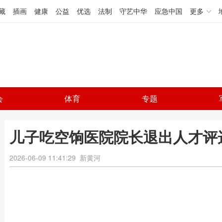
藏
插画
健康
公益
优选
法制
守艺中华
应急中国
更多
会
体育
专题
儿子吃空饷医院院长退出人才评
2026-06-09 11:41:29
新黄河