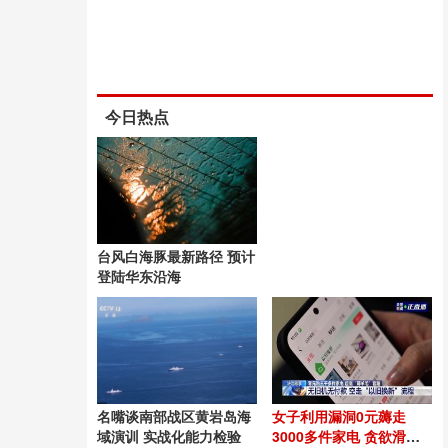
今日热点
台风白海豚最新路径 预计
登陆华东沿海
名嘴谈南部战区黄岩岛海
女子利用漏洞0元薅走
域演训 实战化能力检验
3000多件家电 贪欲滑向