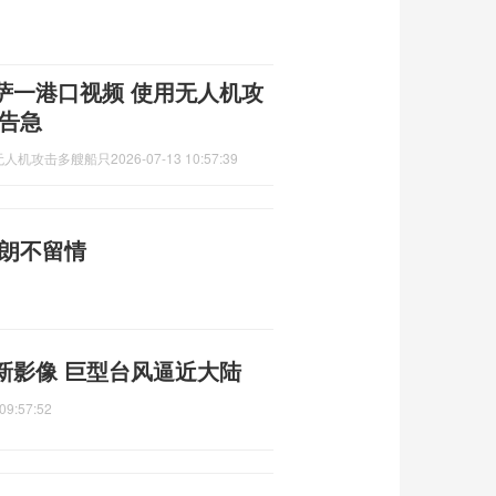
萨一港口视频 使用无人机攻
告急
无人机攻击多艘船只
2026-07-13 10:57:39
伊朗不留情
新影像 巨型台风逼近大陆
09:57:52