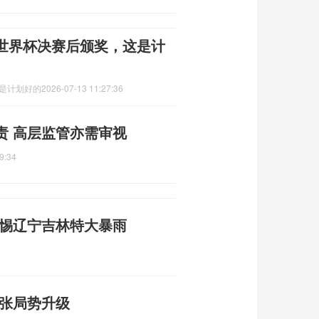
世界杯决赛后颁奖，这是计
这是计划好的
2026-07-13 11:27:36
责 高层监管亦需审视
9:34
警惕辽宁吉林特大暴雨
紧张局势升级