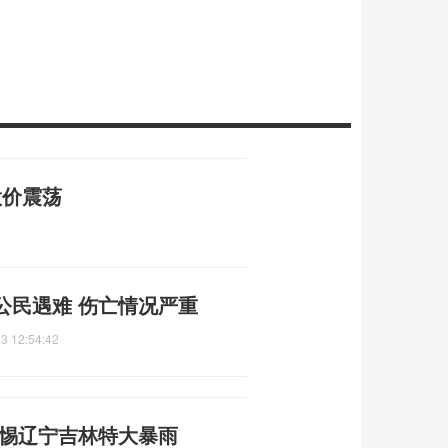
股价震荡
公民遇难 伤亡情况严重
3 12:54:42
警惕辽宁吉林特大暴雨