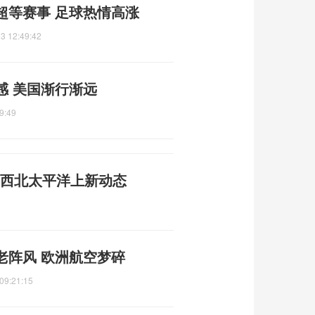
超等赛事 足球热情高涨
3 12:49:42
感 美国渐行渐远
9:49
成 西北太平洋上新动态
2
老阵风 欧洲航空梦碎
09:21:15