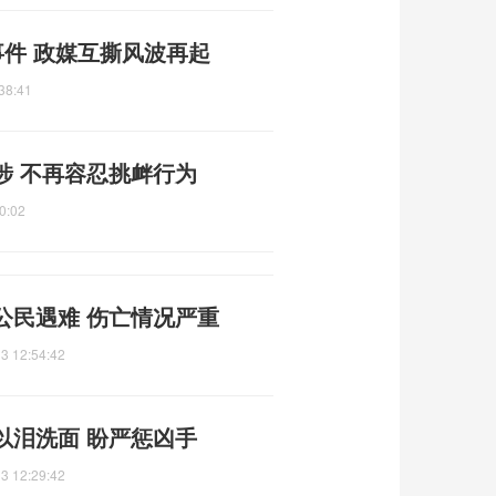
事件 政媒互撕风波再起
38:41
涉 不再容忍挑衅行为
0:02
公民遇难 伤亡情况严重
3 12:54:42
以泪洗面 盼严惩凶手
3 12:29:42