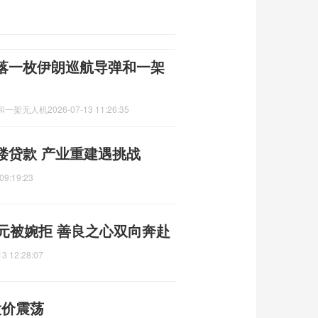
落一枚伊朗巡航导弹和一架
和一架无人机
2026-07-13 11:26:35
楼贷款 产业重建遇挑战
09:19:23
元被婉拒 善良之心双向奔赴
13 12:28:07
股价震荡