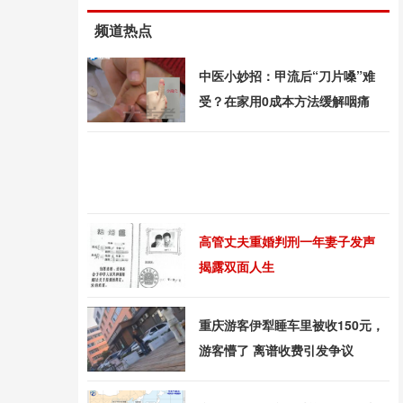
频道热点
中医小妙招：甲流后“刀片嗓”难
受？在家用0成本方法缓解咽痛
高管丈夫重婚判刑一年妻子发声
揭露双面人生
重庆游客伊犁睡车里被收150元，
游客懵了 离谱收费引发争议